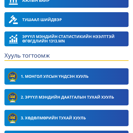
АЖЛЫН БАЙР
ТУШААЛ ШИЙДВЭР
ЭРҮҮЛ МЭНДИЙН СТАТИСТИКИЙН НЭЭЛТТЭЙ
ӨГӨГДЛИЙН 1313.MN
Хууль тогтоомж
1. МОНГОЛ УЛСЫН ҮНДСЭН ХУУЛЬ
2. ЭРҮҮЛ МЭНДИЙН ДААТГАЛЫН ТУХАЙ ХУУЛЬ
3. ХӨДӨЛМӨРИЙН ТУХАЙ ХУУЛЬ