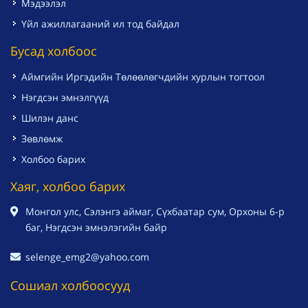
Мэдээлэл
Үйл ажиллагааний ил тод байдал
Бусад холбоос
Аймгийн Иргэдийн Төлөөлөгчдийн хурлын тогтоол
Нэгдсэн эмнэлгүүд
Шилэн данс
Зөвлөмж
Холбоо барих
Хаяг, холбоо барих
Монгол улс, Сэлэнгэ аймаг, Сүхбаатар сум, Орхоны 6-р
баг, Нэгдсэн эмнэлэгийн байр
selenge_emg2@yahoo.com
Сошиал холбоосууд