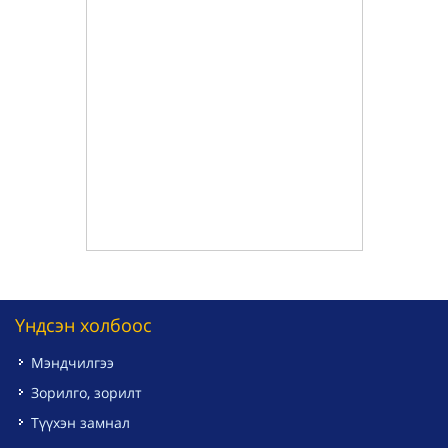
Үндсэн холбоос
Мэндчилгээ
Зорилго, зорилт
Түүхэн замнал