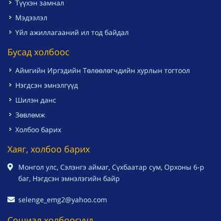
Түүхэн замнал
Мэдээлэл
Үйл ажиллагааний ил тод байдал
Бусад холбоос
Аймгийн Иргэдийн Төлөөлөгчдийн хурлын тогтоол
Нэгдсэн эмнэлгүүд
Шилэн данс
Зөвлөмж
Холбоо барих
Хаяг, холбоо барих
Монгол улс, Сэлэнгэ аймаг, Сүхбаатар сум, Орхоны 6-р
баг, Нэгдсэн эмнэлэгийн байр
selenge_emg2@yahoo.com
Сошиал холбоосууд