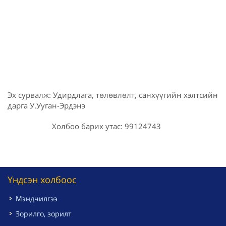
Эх сурвалж: Удирдлага, төлөвлөлт, санхүүгийн хэлтсийн
дарга У.Ууган-Эрдэнэ
Холбоо барих утас: 99124743
Үндсэн холбоос
Мэндчилгээ
Зорилго, зорилт