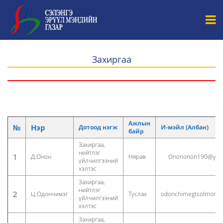
Захиргаа
Ажлын
№
Нэр
Дотоод нэгж
И-мэйл (Албан)
байр
Захиргаа,
нийтлэг
1
Д.Онон
Нярав
Onononon190@yah
үйлчилгээний
хэлтэс
Захиргаа,
нийтлэг
2
Ц.Одончимэг
Туслах
odonchimegtsolmon@
үйлчилгээний
хэлтэс
Захиргаа,