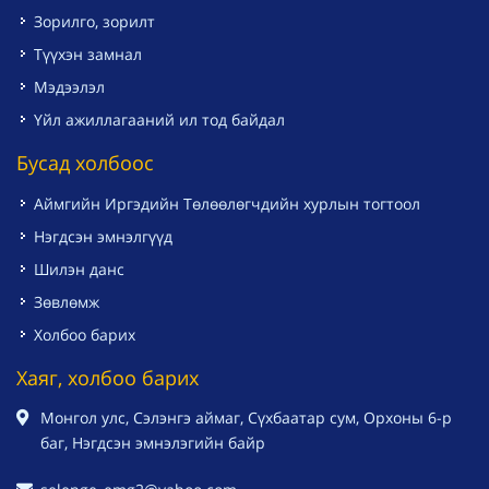
Зорилго, зорилт
Түүхэн замнал
Мэдээлэл
Үйл ажиллагааний ил тод байдал
Бусад холбоос
Аймгийн Иргэдийн Төлөөлөгчдийн хурлын тогтоол
Нэгдсэн эмнэлгүүд
Шилэн данс
Зөвлөмж
Холбоо барих
Хаяг, холбоо барих
Монгол улс, Сэлэнгэ аймаг, Сүхбаатар сум, Орхоны 6-р
баг, Нэгдсэн эмнэлэгийн байр