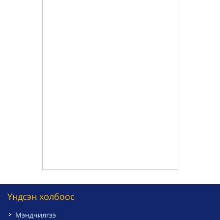
Үндсэн холбоос
Мэндчилгээ