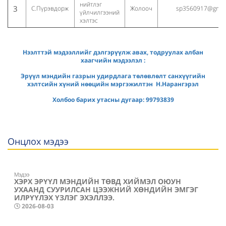
нийтлэг
3
С.Пүрэвдорж
Жолооч
sp3560917@gmai
үйлчилгээний
хэлтэс
Нээлттэй мэдээллийг дэлгэрүүлж авах, тодруулах албан
хаагчийн мэдээлэл :
Эрүүл мэндийн газрын удирдлага төлөвлөлт санхүүгийн
хэлтсийн хүний нөөцийн мэргэжилтэн Н.Нарангэрэл
Холбоо барих утасны дугаар: 99793839
Онцлох мэдээ
Мэдээ
ХЭРХ ЭРҮҮЛ МЭНДИЙН ТӨВД ХИЙМЭЛ ОЮУН
УХААНД СУУРИЛСАН ЦЭЭЖНИЙ ХӨНДИЙН ЭМГЭГ
ИЛРҮҮЛЭХ ҮЗЛЭГ ЭХЭЛЛЭЭ.
2026-08-03