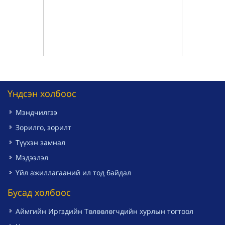
Үндсэн холбоос
Мэндчилгээ
Зорилго, зорилт
Түүхэн замнал
Мэдээлэл
Үйл ажиллагааний ил тод байдал
Бусад холбоос
Аймгийн Иргэдийн Төлөөлөгчдийн хурлын тогтоол