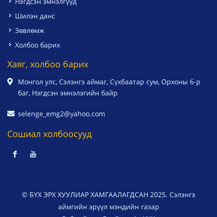
Нэгдсэн эмнэлгүүд
Шилэн данс
Зөвлөмж
Холбоо барих
Хаяг, холбоо барих
Монгол улс, Сэлэнгэ аймаг, Сүхбаатар сум, Орхоны 6-р
баг, Нэгдсэн эмнэлэгийн байр
selenge_emg2@yahoo.com
Сошиал холбоосууд
© БҮХ ЭРХ ХУУЛИАР ХАМГААЛАГДСАН 2025. Сэлэнгэ
аймгийн эрүүл мэндийн газар