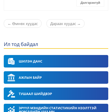
Дэлгэрэнгүй
←
Өмнөх хуудас
Дараах хуудас
→
Ил тод байдал
ШИЛЭН ДАНС
АЖЛЫН БАЙР
ТУШААЛ ШИЙДВЭР
ЭРҮҮЛ МЭНДИЙН СТАТИСТИКИЙН НЭЭЛТТЭЙ
ӨГӨГДЛИЙН 1313.MN