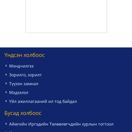
Үндсэн холбоос
Мэндчилгээ
Зорилго, зорилт
Түүхэн замнал
Мэдээлэл
Үйл ажиллагааний ил тод байдал
Бусад холбоос
Аймгийн Иргэдийн Төлөөлөгчдийн хурлын тогтоол