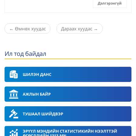
Дэлгэрэнгүй
←
Өмнөх хуудас
Дараах хуудас
→
Ил тод байдал
ШИЛЭН ДАНС
АЖЛЫН БАЙР
ТУШААЛ ШИЙДВЭР
ЭРҮҮЛ МЭНДИЙН СТАТИСТИКИЙН НЭЭЛТТЭЙ
ӨГӨГДЛИЙН 1313.MN