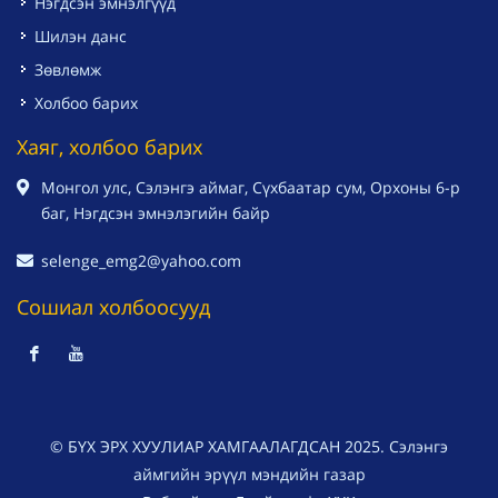
Нэгдсэн эмнэлгүүд
Шилэн данс
Зөвлөмж
Холбоо барих
Хаяг, холбоо барих
Монгол улс, Сэлэнгэ аймаг, Сүхбаатар сум, Орхоны 6-р
баг, Нэгдсэн эмнэлэгийн байр
selenge_emg2@yahoo.com
Сошиал холбоосууд
© БҮХ ЭРХ ХУУЛИАР ХАМГААЛАГДСАН 2025. Сэлэнгэ
аймгийн эрүүл мэндийн газар