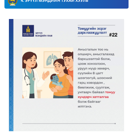
4. ЭРҮҮЛ МЭНДИЙН ТУХАЙ ХУУЛЬ