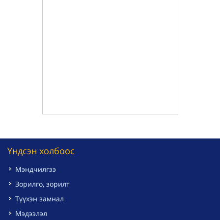
Үндсэн холбоос
Мэндчилгээ
Зорилго, зорилт
Түүхэн замнал
Мэдээлэл