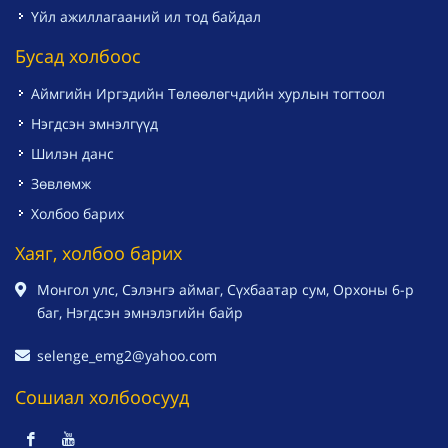
Үйл ажиллагааний ил тод байдал
Бусад холбоос
Аймгийн Иргэдийн Төлөөлөгчдийн хурлын тогтоол
Нэгдсэн эмнэлгүүд
Шилэн данс
Зөвлөмж
Холбоо барих
Хаяг, холбоо барих
Монгол улс, Сэлэнгэ аймаг, Сүхбаатар сум, Орхоны 6-р
баг, Нэгдсэн эмнэлэгийн байр
selenge_emg2@yahoo.com
Сошиал холбоосууд