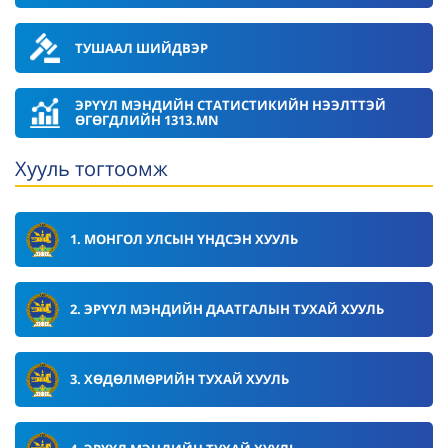
ТУШААЛ ШИЙДВЭР
ЭРҮҮЛ МЭНДИЙН СТАТИСТИКИЙН НЭЭЛТТЭЙ
ӨГӨГДЛИЙН 1313.MN
Хууль тогтоомж
1. МОНГОЛ УЛСЫН ҮНДСЭН ХУУЛЬ
2. ЭРҮҮЛ МЭНДИЙН ДААТГАЛЫН ТУХАЙ ХУУЛЬ
3. ХӨДӨЛМӨРИЙН ТУХАЙ ХУУЛЬ