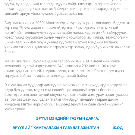
туулж, хүн ардынхаа төлөө дэндүү их хайр, тэвчээр, эр зоригтойгоор
алхаж чаддаг, цэхэлж жагсах байлдагч шиг, цэнхэрлэн харагдах уулс шиг
мөнхийн ариун үйлстнүүдээс бүрдсэн алба юм.
Бид "Алсын хараа-2050" Монгол Улсын урт хугацааны хөгжлийн бодлогын
хүрээнд “Эрүүл дадал хэвшилтэй, идэвхтэй амьдралын хэв маягтай
иргэн”-ийг төлөвшүүлэн эрүүл мэндийн чанар, хүртээмжийг сайжруулах,
нотолгоонд суурилсан орчин үеийн оношлогоо, эмчилгээ, технологийн
шинэчлэл, хиймэл оюун ухаанд суурилсан эрүүл мэндийн тусламж,
үйлчилгээг орон нутагтаа нэвтрүүлэхээр зорьж, өдөр бүр хичээн ажиллаж
байна.
Манай аймгийн Эрүүл мэндийн салбар их эмч 209, эмнэлгийн болон
техникийн тусгай мэргэжилтэй 243, сувилагч 292 нийт 1196 гаруй
ажилтнууд цаг наргүй, хөдөлмөрлөж, сэтгэл зүтгэлээ Сэлэнгэ түмэндээ
зориулж байгааг тэмдэглэн хэлэхэд таатай байна.
Энэхүү цахим хуудсаар дамжуулан мэргэжил нэгт нөхөд, ард иргэдтэйгээ
өдөр бүр уулзаж, мэдээ мэдээллийг цаг алдалгүй хүргэх болсон нь
бидэнд эргээд олон хүний оюуны хүч, сэтгэлийн дэм, урам зориг, ухаарал
авчрах завшаан юм. Сэлэнгэ аймгийн Эрүүл мэндийн газрын цахим
хуудсанд тавтай морилно уу. Та бүхэнд эрүүл энх сайн сайхан бүхнийг
хүсэн ерөөе.
ЭРҮҮЛ МЭНДИЙН ГАЗРЫН ДАРГА,
ЭРҮҮЛИЙГ ХАМГААЛАХЫН ГАВЪЯАТ АЖИЛТАН Ж.ОД