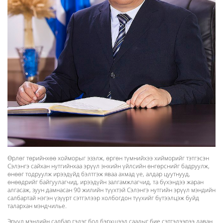
Өрлөг төрийнхөө хойморыг эзэлж, өргөн түмнийхээ хийморийг тэтгэсэн
Сэлэнгэ сайхан нутгийнхаа эрүүл энхийн үйлсийн өнгөрснийг бадруулж,
өнөөг тодруулж ирээдүйд бэлтгэж яваа ахмад үе, алдар цуутнууд,
өнөөдрийг байгуулагчид, ирээдүйн залгамжлагчид, та бүхэндээ жаран
алгасаж, зуун дамнасан 90 жилийн түүхтэй Сэлэнгэ нутгийн эрүүл мэндийн
салбартай нэгэн үзүүрт сэтгэлээр холбогдон түүхийг бүтээлцэж буйд
талархан мэндчилье.
Эрүүл мэндийн салбар гэдэг бол бэрхшээл саадыг бие сэтгэлээрээ даван