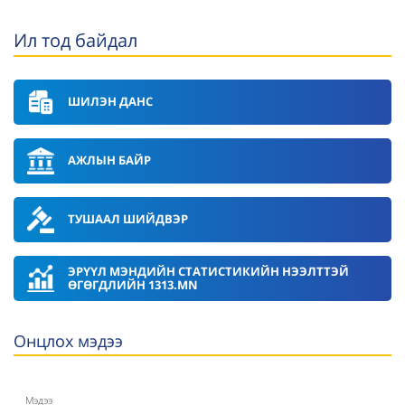
Ил тод байдал
ШИЛЭН ДАНС
АЖЛЫН БАЙР
ТУШААЛ ШИЙДВЭР
ЭРҮҮЛ МЭНДИЙН СТАТИСТИКИЙН НЭЭЛТТЭЙ
ӨГӨГДЛИЙН 1313.MN
Онцлох мэдээ
Мэдээ