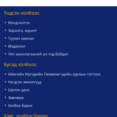
Үндсэн холбоос
Мэндчилгээ
Зорилго, зорилт
Түүхэн замнал
Мэдээлэл
Үйл ажиллагааний ил тод байдал
Бусад холбоос
Аймгийн Иргэдийн Төлөөлөгчдийн хурлын тогтоол
Нэгдсэн эмнэлгүүд
Шилэн данс
Зөвлөмж
Холбоо барих
Хаяг, холбоо барих