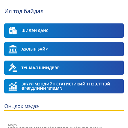
Ил тод байдал
ШИЛЭН ДАНС
АЖЛЫН БАЙР
ТУШААЛ ШИЙДВЭР
ЭРҮҮЛ МЭНДИЙН СТАТИСТИКИЙН НЭЭЛТТЭЙ
ӨГӨГДЛИЙН 1313.MN
Онцлох мэдээ
Мэдээ