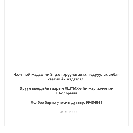
Нээлттэй мэдээллийг дэлгэрүүлж авах, тодруулах албан
хаагчийн мэдээлэл :
Эрүүл мэндийн газрын ХШҮМХ-ийн мэргэжилтэн
Т.Болормаа
Холбоо барих утасны дугаар: 99494841
Татах холбоос