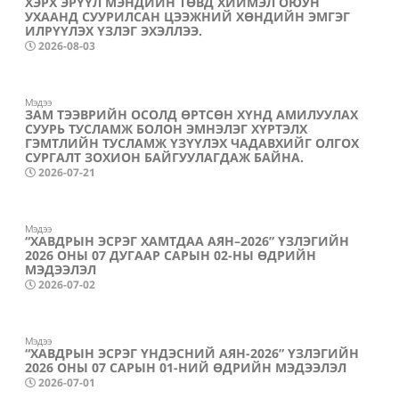
ХЭРХ ЭРҮҮЛ МЭНДИЙН ТӨВД ХИЙМЭЛ ОЮУН
УХААНД СУУРИЛСАН ЦЭЭЖНИЙ ХӨНДИЙН ЭМГЭГ
ИЛРҮҮЛЭХ ҮЗЛЭГ ЭХЭЛЛЭЭ.
2026-08-03
Мэдээ
ЗАМ ТЭЭВРИЙН ОСОЛД ӨРТСӨН ХҮНД АМИЛУУЛАХ
СУУРЬ ТУСЛАМЖ БОЛОН ЭМНЭЛЭГ ХҮРТЭЛХ
ГЭМТЛИЙН ТУСЛАМЖ ҮЗҮҮЛЭХ ЧАДАВХИЙГ ОЛГОХ
СУРГАЛТ ЗОХИОН БАЙГУУЛАГДАЖ БАЙНА.
2026-07-21
Мэдээ
“ХАВДРЫН ЭСРЭГ ХАМТДАА АЯН–2026” ҮЗЛЭГИЙН
2026 ОНЫ 07 ДУГААР САРЫН 02-НЫ ӨДРИЙН
МЭДЭЭЛЭЛ
2026-07-02
Мэдээ
“ХАВДРЫН ЭСРЭГ ҮНДЭСНИЙ АЯН-2026” ҮЗЛЭГИЙН
2026 ОНЫ 07 САРЫН 01-НИЙ ӨДРИЙН МЭДЭЭЛЭЛ
2026-07-01