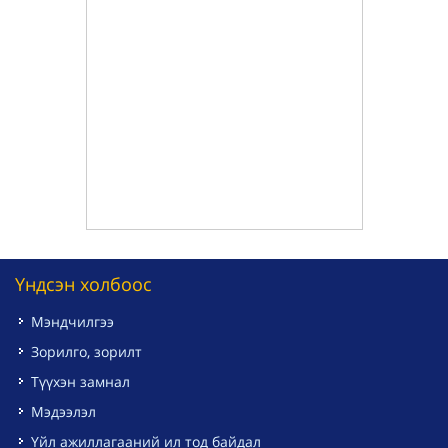
Үндсэн холбоос
Мэндчилгээ
Зорилго, зорилт
Түүхэн замнал
Мэдээлэл
Үйл ажиллагааний ил тод байдал