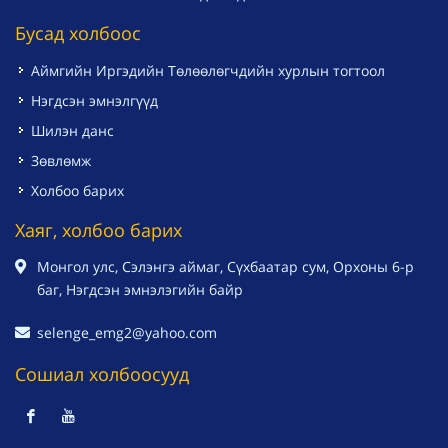
Бусад холбоос
Аймгийн Иргэдийн Төлөөлөгчдийн хурлын тогтоол
Нэгдсэн эмнэлгүүд
Шилэн данс
Зөвлөмж
Холбоо барих
Хаяг, холбоо барих
Монгол улс, Сэлэнгэ аймаг, Сүхбаатар сум, Орхоны 6-р
баг, Нэгдсэн эмнэлэгийн байр
selenge_emg2@yahoo.com
Сошиал холбоосууд