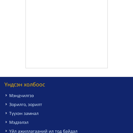
Үндсэн холбоос
Мэндчилгээ
Зорилго, зорилт
Түүхэн замнал
Мэдээлэл
Үйл ажиллагааний ил тод байдал