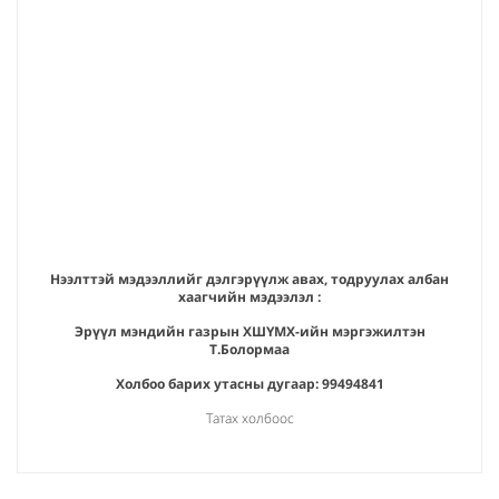
Нээлттэй мэдээллийг дэлгэрүүлж авах, тодруулах албан
хаагчийн мэдээлэл :
Эрүүл мэндийн газрын ХШҮМХ-ийн мэргэжилтэн
Т.Болормаа
Холбоо барих утасны дугаар: 99494841
Татах холбоос