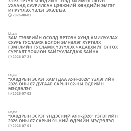
ХЭРХ ЭРҮҮЛ МЭНДИЙН ТӨВД ХИЙМЭЛ ОЮУН
УХААНД СУУРИЛСАН ЦЭЭЖНИЙ ХӨНДИЙН ЭМГЭГ
ИЛРҮҮЛЭХ ҮЗЛЭГ ЭХЭЛЛЭЭ.
2026-08-03
Мэдээ
ЗАМ ТЭЭВРИЙН ОСОЛД ӨРТСӨН ХҮНД АМИЛУУЛАХ
СУУРЬ ТУСЛАМЖ БОЛОН ЭМНЭЛЭГ ХҮРТЭЛХ
ГЭМТЛИЙН ТУСЛАМЖ ҮЗҮҮЛЭХ ЧАДАВХИЙГ ОЛГОХ
СУРГАЛТ ЗОХИОН БАЙГУУЛАГДАЖ БАЙНА.
2026-07-21
Мэдээ
“ХАВДРЫН ЭСРЭГ ХАМТДАА АЯН–2026” ҮЗЛЭГИЙН
2026 ОНЫ 07 ДУГААР САРЫН 02-НЫ ӨДРИЙН
МЭДЭЭЛЭЛ
2026-07-02
Мэдээ
“ХАВДРЫН ЭСРЭГ ҮНДЭСНИЙ АЯН-2026” ҮЗЛЭГИЙН
2026 ОНЫ 07 САРЫН 01-НИЙ ӨДРИЙН МЭДЭЭЛЭЛ
2026-07-01