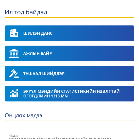
Ил тод байдал
ШИЛЭН ДАНС
АЖЛЫН БАЙР
ТУШААЛ ШИЙДВЭР
ЭРҮҮЛ МЭНДИЙН СТАТИСТИКИЙН НЭЭЛТТЭЙ
ӨГӨГДЛИЙН 1313.MN
Онцлох мэдээ
Мэдээ