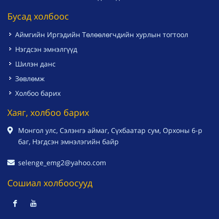
Бусад холбоос
Аймгийн Иргэдийн Төлөөлөгчдийн хурлын тогтоол
Нэгдсэн эмнэлгүүд
Шилэн данс
Зөвлөмж
Холбоо барих
Хаяг, холбоо барих
Монгол улс, Сэлэнгэ аймаг, Сүхбаатар сум, Орхоны 6-р
баг, Нэгдсэн эмнэлэгийн байр
selenge_emg2@yahoo.com
Сошиал холбоосууд