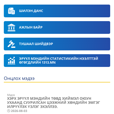
ШИЛЭН ДАНС
АЖЛЫН БАЙР
ТУШААЛ ШИЙДВЭР
ЭРҮҮЛ МЭНДИЙН СТАТИСТИКИЙН НЭЭЛТТЭЙ
ӨГӨГДЛИЙН 1313.MN
Онцлох мэдээ
Мэдээ
ХЭРХ ЭРҮҮЛ МЭНДИЙН ТӨВД ХИЙМЭЛ ОЮУН
УХААНД СУУРИЛСАН ЦЭЭЖНИЙ ХӨНДИЙН ЭМГЭГ
ИЛРҮҮЛЭХ ҮЗЛЭГ ЭХЭЛЛЭЭ.
2026-08-03