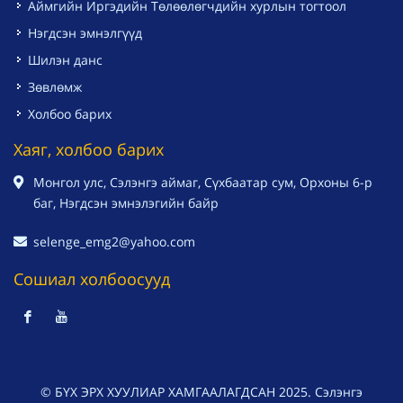
Аймгийн Иргэдийн Төлөөлөгчдийн хурлын тогтоол
Нэгдсэн эмнэлгүүд
Шилэн данс
Зөвлөмж
Холбоо барих
Хаяг, холбоо барих
Монгол улс, Сэлэнгэ аймаг, Сүхбаатар сум, Орхоны 6-р
баг, Нэгдсэн эмнэлэгийн байр
selenge_emg2@yahoo.com
Сошиал холбоосууд
© БҮХ ЭРХ ХУУЛИАР ХАМГААЛАГДСАН 2025. Сэлэнгэ