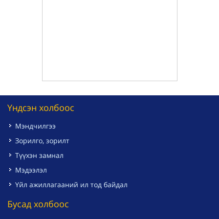
Үндсэн холбоос
Мэндчилгээ
Зорилго, зорилт
Түүхэн замнал
Мэдээлэл
Үйл ажиллагааний ил тод байдал
Бусад холбоос