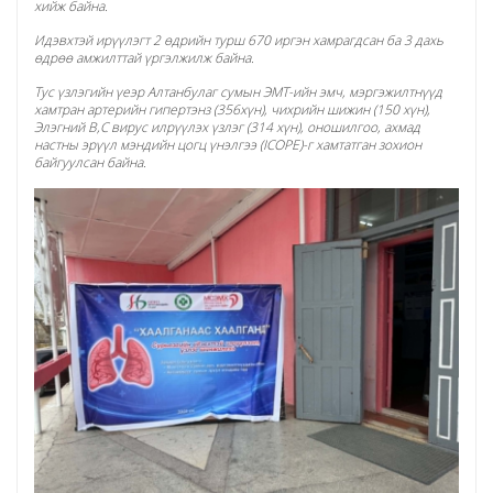
хийж байна.
Идэвхтэй ирүүлэгт 2 өдрийн турш 670 иргэн хамрагдсан ба 3 дахь
өдрөө амжилттай үргэлжилж байна.
Тус үзлэгийн үеэр Алтанбулаг сумын ЭМТ-ийн эмч, мэргэжилтнүүд
хамтран артерийн гипертэнз (356хүн), чихрийн шижин (150 хүн),
Элэгний В,С вирус илрүүлэх үзлэг (314 хүн), оношилгоо, ахмад
настны эрүүл мэндийн цогц үнэлгээ (ICOPE)-г хамтатган зохион
байгуулсан байна.