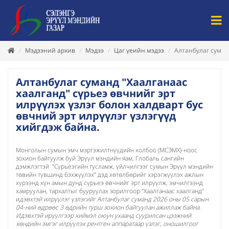
Мэдээний архив
Мэдээ
Цаг үеийн мэдээ
Алтанбулаг суманд
Алтанбулаг суманд "Хаалганаас
хаалганд" сүрьеэ өвчнийг эрт
илрүүлэх үзлэг болон халдварт бус
өвчний эрт илрүүлэг үзлэгүүд
хийгдэж байна.
Монголын сумын эмч мэргэжилтнүүдийн холбоо (МСЭМХ)-ноос
зохион байгуулж буй Эрүүл мэндийн яам, Глобаль сангийн
дэмжлэгтэй “Сүрьеэгийн тусламж, үйлчилгээг сумын Эрүүл мэндийн
төвийн түвшинд бэхжүүлэх” дэд хөтөлбөрийг хэрэгжүүлэх ажлын
хүрээнд хүн амын дунд сүрьеэ өвчнийг эрт илрүүлж, эмчилгээнд
хамруулан, тархалтыг бууруулах зорилгоор “Хаалганаас хаалганд“
и
дэвхтэй илрүүлэг үзлэгийг Алтанбулаг суманд 2026 оны 05 сарын
04-ний өдрөөс 3 өдрийн турш зохион байгуулан ажиллаж байна.
Идэвхтэй ирүүлгээр хиймэл оюун ухаанд суурилсан цээжний
хөндийн эмгэг илрүүлэх рентген аппаратаар үзлэг, оношилгоог