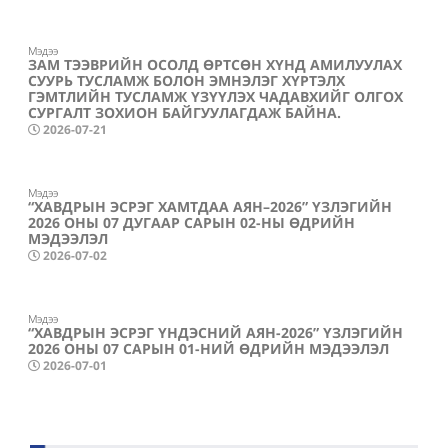
Мэдээ
ЗАМ ТЭЭВРИЙН ОСОЛД ӨРТСӨН ХҮНД АМИЛУУЛАХ
СУУРЬ ТУСЛАМЖ БОЛОН ЭМНЭЛЭГ ХҮРТЭЛХ
ГЭМТЛИЙН ТУСЛАМЖ ҮЗҮҮЛЭХ ЧАДАВХИЙГ ОЛГОХ
СУРГАЛТ ЗОХИОН БАЙГУУЛАГДАЖ БАЙНА.
2026-07-21
Мэдээ
“ХАВДРЫН ЭСРЭГ ХАМТДАА АЯН–2026” ҮЗЛЭГИЙН
2026 ОНЫ 07 ДУГААР САРЫН 02-НЫ ӨДРИЙН
МЭДЭЭЛЭЛ
2026-07-02
Мэдээ
“ХАВДРЫН ЭСРЭГ ҮНДЭСНИЙ АЯН-2026” ҮЗЛЭГИЙН
2026 ОНЫ 07 САРЫН 01-НИЙ ӨДРИЙН МЭДЭЭЛЭЛ
2026-07-01