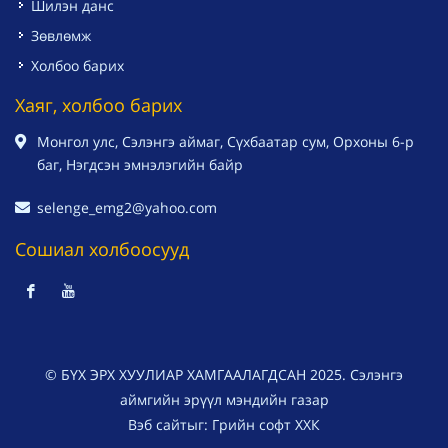
Шилэн данс
Зөвлөмж
Холбоо барих
Хаяг, холбоо барих
Монгол улс, Сэлэнгэ аймаг, Сүхбаатар сум, Орхоны 6-р
баг, Нэгдсэн эмнэлэгийн байр
selenge_emg2@yahoo.com
Сошиал холбоосууд
© БҮХ ЭРХ ХУУЛИАР ХАМГААЛАГДСАН 2025. Сэлэнгэ
аймгийн эрүүл мэндийн газар
Вэб сайт
ыг:
Грийн софт ХХК