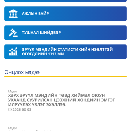
АЖЛЫН БАЙР
ТУШААЛ ШИЙДВЭР
ЭРҮҮЛ МЭНДИЙН СТАТИСТИКИЙН НЭЭЛТТЭЙ
ӨГӨГДЛИЙН 1313.MN
Онцлох мэдээ
Мэдээ
ХЭРХ ЭРҮҮЛ МЭНДИЙН ТӨВД ХИЙМЭЛ ОЮУН
УХААНД СУУРИЛСАН ЦЭЭЖНИЙ ХӨНДИЙН ЭМГЭГ
ИЛРҮҮЛЭХ ҮЗЛЭГ ЭХЭЛЛЭЭ.
2026-08-03
Мэдээ