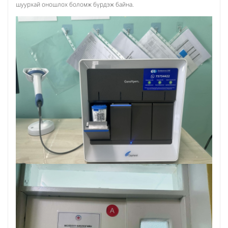
шуурхай оношлох боломж бүрдэж байна.