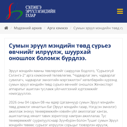
Мэдээний архив
Арга хэмжээ
Сумын эрүүл мэндийн төвд сүр
Сумын эрүүл мэндийн төвд сүрьеэ
өвчнийг илрүүлж, шуурхай
оношлох боломж бүрдлээ.
Эрүүл мэндийн яамны төвлөрлийг сааруулах бодлого, "Сүрьеэгүй
Сэлэнгэ-2" арга хэмжээний төлөвлөгөө, "Чадварлаг эмч, чадварлаг
сувилагч, чадварлаг эмнэлгийн мэргэжилтэн" хөтөлбөрийн хүрээнд
сумын эрүүл мэндийн төвд сүрьеэ өвчнийг оношлох Женэкспэрт
аппаратыг ашиглан тусламж үйлчилгээний хүртээмжийг
нэмэгдүүллээ.
2026 оны 04 сарын 08-ны өдөр Цагааннуур сумын Эрүүл мэндийн
төвд дэмжлэг хяналтын баг (Эрүүл мэндийн газар, Нэгдсэн эмнэлэг)
ажиллаж энэхүү төхөөрөмжийн хэвийн үйл ажиллагааг хангах,
ашиглалтанд хяналт тавих зорилгоор хамтран ажиллалаа. Тус
төхөөрөмжийг суурилуулснаар Зүүнбүрэн болон Түшиг сумын Эрүүл
мэндийн төвөөс сүрьеэг илрүүлэх сорьцыг тээвэрлэн ирүүлж,