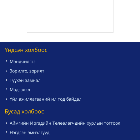
Үндсэн холбоос
Мэндчилгээ
Зорилго, зорилт
Түүхэн замнал
Мэдээлэл
Үйл ажиллагааний ил тод байдал
Бусад холбоос
Аймгийн Иргэдийн Төлөөлөгчдийн хурлын тогтоол
Нэгдсэн эмнэлгүүд