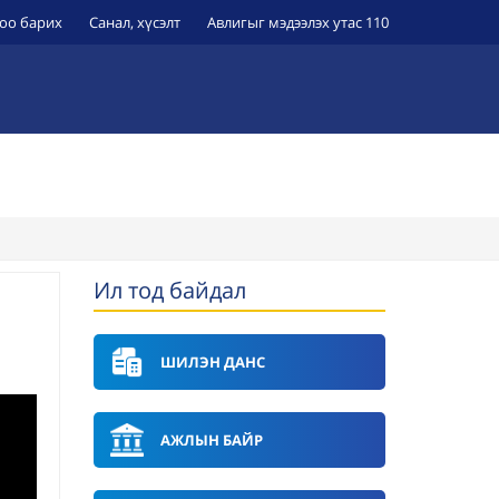
оо барих
Санал, хүсэлт
Авлигыг мэдээлэх утас 110
ЭРҮҮЛ МЭНДИЙН БАЙГУУЛЛАГУУД
УИХ-Н ТОГТООЛ
Ил тод байдал
ан
ШИЛЭН ДАНС
АЖЛЫН БАЙР