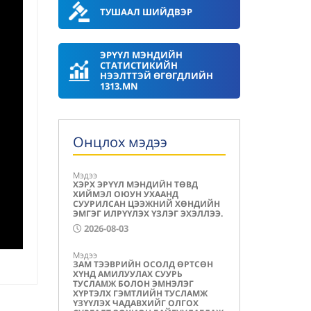
ТУШААЛ ШИЙДВЭР
ЭРҮҮЛ МЭНДИЙН
СТАТИСТИКИЙН
НЭЭЛТТЭЙ ӨГӨГДЛИЙН
1313.MN
Онцлох мэдээ
Мэдээ
ХЭРХ ЭРҮҮЛ МЭНДИЙН ТӨВД
ХИЙМЭЛ ОЮУН УХААНД
СУУРИЛСАН ЦЭЭЖНИЙ ХӨНДИЙН
ЭМГЭГ ИЛРҮҮЛЭХ ҮЗЛЭГ ЭХЭЛЛЭЭ.
2026-08-03
Мэдээ
ЗАМ ТЭЭВРИЙН ОСОЛД ӨРТСӨН
ХҮНД АМИЛУУЛАХ СУУРЬ
ТУСЛАМЖ БОЛОН ЭМНЭЛЭГ
ХҮРТЭЛХ ГЭМТЛИЙН ТУСЛАМЖ
ҮЗҮҮЛЭХ ЧАДАВХИЙГ ОЛГОХ