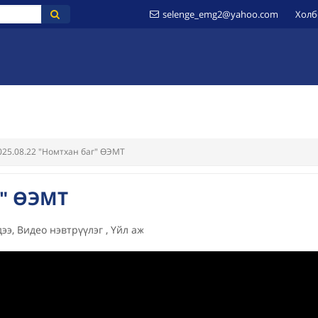
selenge_emg2@yahoo.com
Холб
ҮЙ
МЭДЭЭЛЭЛ
ИЛ ТОД БАЙДАЛ
ШИЛЭН ДАНС
ЗӨВЛӨМЖ
025.08.22 "Номтхан баг" ӨЭМТ
г" ӨЭМТ
ээ, Видео нэвтрүүлэг , Үйл ажиллагааны мэдээлэл
436
уншс