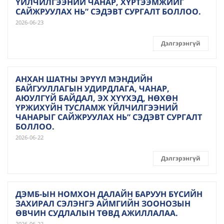
ҮЙЛЧИЛГЭЭНИЙ ЧАНАР, ХҮРТЭЭМЖИЙГ
САЙЖРУУЛАХ НЬ” СЭДЭВТ СУРГАЛТ БОЛЛОО.
2026-06-23
Дэлгэрэнгүй
АНХАН ШАТНЫ ЭРҮҮЛ МЭНДИЙН
БАЙГУУЛЛАГЫН УДИРДЛАГА, ЧАНАР,
АЮУЛГҮЙ БАЙДАЛ, ЭХ ХҮҮХЭД, НӨХӨН
ҮРЖИХҮЙН ТУСЛАМЖ ҮЙЛЧИЛГЭЭНИЙ
ЧАНАРЫГ САЙЖРУУЛАХ НЬ” СЭДЭВТ СУРГАЛТ
БОЛЛОО.
2026-06-22
Дэлгэрэнгүй
ДЭМБ-ЫН НОМХОН ДАЛАЙН БАРУУН БҮСИЙН
ЗАХИРАЛ СЭЛЭНГЭ АЙМГИЙН ЗООНОЗЫН
ӨВЧИН СУДЛАЛЫН ТӨВД АЖИЛЛАЛАА.
2026-06-22