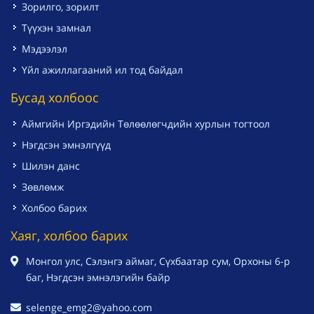
Зорилго, зорилт
Түүхэн замнал
Мэдээлэл
Үйл ажиллагааний ил тод байдал
Бусад холбоос
Аймгийн Иргэдийн Төлөөлөгчдийн хурлын тогтоол
Нэгдсэн эмнэлгүүд
Шилэн данс
Зөвлөмж
Холбоо барих
Хаяг, холбоо барих
Монгол улс, Сэлэнгэ аймаг, Сүхбаатар сум, Орхоны 6-р
баг, Нэгдсэн эмнэлэгийн байр
selenge_emg2@yahoo.com