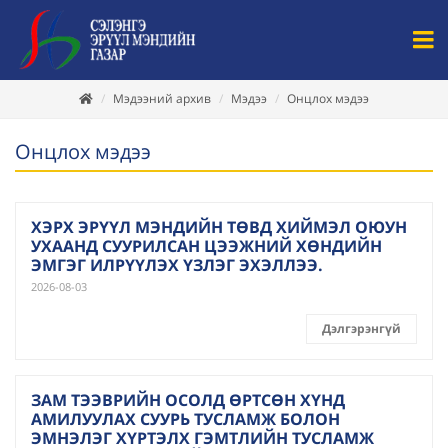
Мэдээний архив
Мэдээ
Онцлох мэдээ
Онцлох мэдээ
ХЭРХ ЭРҮҮЛ МЭНДИЙН ТӨВД ХИЙМЭЛ ОЮУН
УХААНД СУУРИЛСАН ЦЭЭЖНИЙ ХӨНДИЙН
ЭМГЭГ ИЛРҮҮЛЭХ ҮЗЛЭГ ЭХЭЛЛЭЭ.
2026-08-03
Дэлгэрэнгүй
ЗАМ ТЭЭВРИЙН ОСОЛД ӨРТСӨН ХҮНД
АМИЛУУЛАХ СУУРЬ ТУСЛАМЖ БОЛОН
ЭМНЭЛЭГ ХҮРТЭЛХ ГЭМТЛИЙН ТУСЛАМЖ