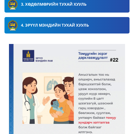
3. ХӨДӨЛМӨРИЙН ТУХАЙ ХУУЛЬ
4. ЭРҮҮЛ МЭНДИЙН ТУХАЙ ХУУЛЬ