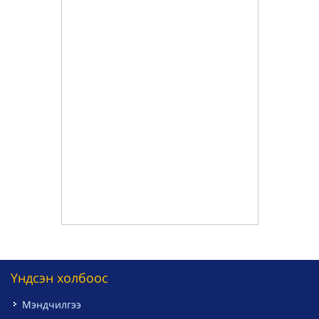
Үндсэн холбоос
Мэндчилгээ