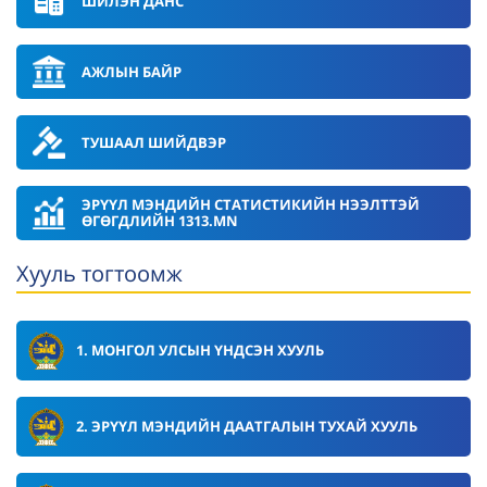
ШИЛЭН ДАНС
АЖЛЫН БАЙР
ТУШААЛ ШИЙДВЭР
ЭРҮҮЛ МЭНДИЙН СТАТИСТИКИЙН НЭЭЛТТЭЙ
ӨГӨГДЛИЙН 1313.MN
Хууль тогтоомж
1. МОНГОЛ УЛСЫН ҮНДСЭН ХУУЛЬ
2. ЭРҮҮЛ МЭНДИЙН ДААТГАЛЫН ТУХАЙ ХУУЛЬ