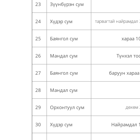
23
Зүүнбүрэн сум
24
Хүдэр сум
тарвагтай найрамдал 
25
Баянгол сум
хараа 1
26
Мандал сум
Түнхэл то
27
Баянгол сум
баруун хараа
28
Мандал сум
29
Орхонтуул сум
дөхөм 
30
Хүдэр сум
Найрамдал 