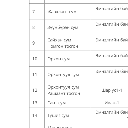
Эмнэлгийн ба
7
Жавхлант сум
Эмнэлгийн ба
8
Зүүнбүрэн сум
Сайхан сум
Эмнэлгийн ба
9
Номгон тосгон
Эмнэлгийн ба
10
Орхон сум
Эмнэлгийн ба
11
Орхонтуул сум
Орхонтуул сум
12
Шар ус1-1
Рашаант тосгон
13
Сант сум
Иван-1
Эмнэлгийн ба
14
Түшиг сум
Мандал сум