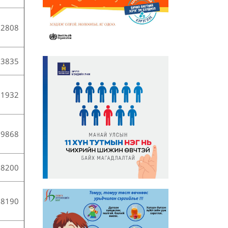
92808
53835
21932
19868
8200
28190