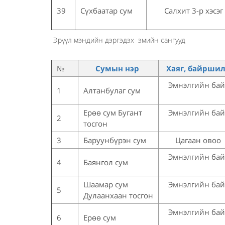
39
Сүхбаатар сум
Салхит 3-р хэсэг
Эрүүл мэндийн дэргэдэх эмийн сангууд
№
Сумын нэр
Хаяг, байрши
Эмнэлгийн ба
1
Алтанбулаг сум
Ерөө сум Бугант
Эмнэлгийн ба
2
тосгон
3
Баруунбүрэн сум
Цагаан овоо
Эмнэлгийн ба
4
Баянгол сум
Шаамар сум
Эмнэлгийн ба
5
Дулаанхаан тосгон
Эмнэлгийн ба
6
Ерөө сум