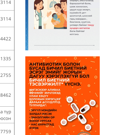
93114
93114
84422
01335
22755
88462
а түр
оосон
27759