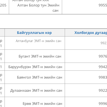
 205
Алтан Болор тун Эмийн
995
сан
л
Байгууллагын нэр
Холбогдох дугаа
йр
Алтанбулаг ЭМТ-н эмийн сан
992
1
йр
Бугант ЭМТ-н эмийн сан
997
1
 1
Баруунбүрэн ЭМТ-н эмийн сан
994
йр
Баянгол ЭМТ-н эмийн сан
998
1
йр
Дулаанхаан ЭМТ-н эмийн сан
992
1
йр
Ерөө ЭМТ-н эмийн сан
999
1