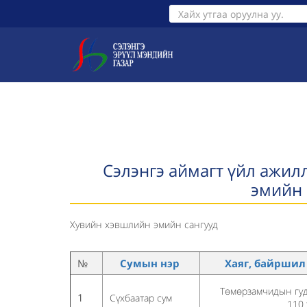
ТАНИЛЦУУЛГА
ХУУЛЬ ЭРХ З
Сэлэнгэ аймагт үйл ажил
эмийн 
Хувийн хэвшлийн эмийн сангууд
№
Сумын нэр
Хаяг, байрши
Төмөрзамчидын гу
1
Сүхбаатар сум
110 