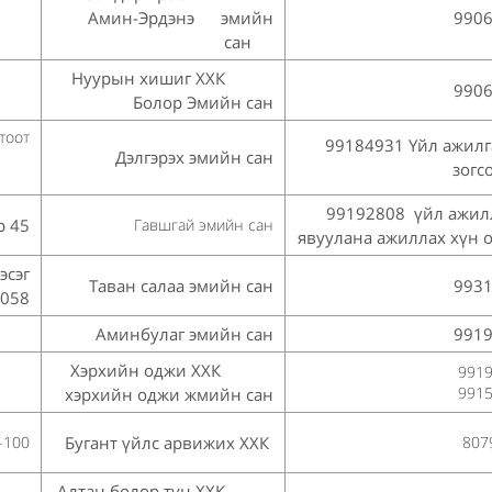
Амин-Эрдэнэ эмийн
990
сан
Нуурын хишиг ХХК
990
Болор Эмийн сан
 тоот
99184931 Үйл ажилг
Дэлгэрэх эмийн сан
зогс
99192808 үйл ажил
р 45
Гавшгай эмийн сан
явуулана ажиллах хүн 
эсэг
Таван салаа эмийн сан
993
058
Аминбулаг эмийн сан
991
Хэрхийн оджи ХХК
991
991
хэрхийн оджи жмийн сан
1-100
Бугант үйлс арвижих ХХК
807
Алтан болор тун ХХК