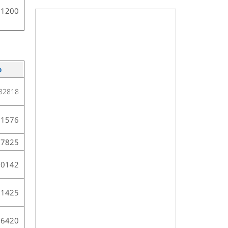
51200
р
32818
61576
27825
30142
21425
66420