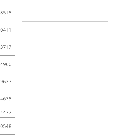
48515
50411
23717
94960
59627
44675
44477
60548