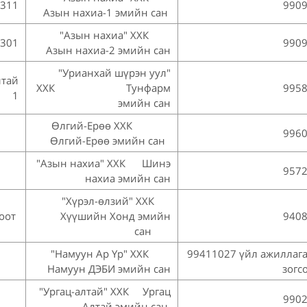
-311
990
Азын нахиа-1 эмийн сан
"Азын нахиа" ХХК
-301
990
Азын нахиа-2 эмийн сан
"Урианхай шүрэн уул"
лтай
ХХК Тунфарм
995
1
эмийн сан
Өлгий-Ерөө ХХК
996
Өлгий-Ерөө эмийн сан
"Азын нахиа" ХХК Шинэ
957
нахиа эмийн сан
"Хүрэл-өлзий" ХХК
тоот
Хүүшийн Хонд эмийн
940
сан
"Намуун Ар Үр" ХХК
99411027 үйл ажиллага
Намуун ДЭБИ эмийн сан
зогс
"Ургац-алтай" ХХК Ургац
990
Алтай эмийн сан