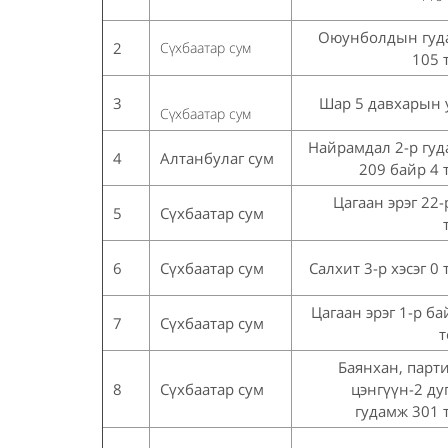
Оюунболдын гуд
2
Сүхбаатар сум
105 
3
Шар 5 давхарын
Сүхбаатар сум
Найрамдал 2-р гу
4
Алтанбулаг сум
209 байр 4 
Цагаан эрэг 22-
5
Сүхбаатар сум
6
Сүхбаатар сум
Салхит 3-р хэсэг 0 
Цагаан эрэг 1-р ба
7
Сүхбаатар сум
т
Баянхан, парт
8
Сүхбаатар сум
цэнгүүн-2 ду
гудамж 301 