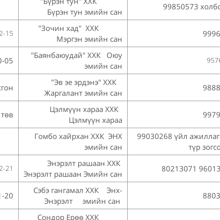
"Бүрэн тун" ХХК
99850573 холб
Бүрэн тун эмийн сан
"Зочин хад" ХХК
2-15
999
Мэргэн эмийн сан
"Баянбаюудай" ХХК Оюу
0-05
957
эмийн сан
"Эв эе эрдэнэ" ХХК
сгон
988
Жаргалант эмийн сан
Цэлмүүн хараа ХХК
 төв
997
Цэлмүүн хараа
Гомбо хайрхан ХХК ЭНХ
99030268 үйл ажиллаг
эмийн сан
түр зогс
Энэрэлт рашаан ХХК
2-21
80213071 960
Энэрэлт рашаан Эмийн сан
Сэбэ гангамал ХХК Энх-
1-20
880
Энэрэлт эмийн сан
Сондор Ерөө ХХК