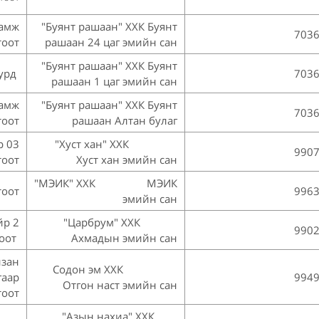
амж
"Буянт рашаан" ХХК Буянт
703
тоот
рашаан 24 цаг эмийн сан
"Буянт рашаан" ХХК Буянт
 урд
703
рашаан 1 цаг эмийн сан
дамж
"Буянт рашаан" ХХК Буянт
703
тоот
рашаан Алтан булаг
р 03
"Хуст хан" ХХК
990
тоот
Хуст хан эмийн сан
"МЭИК" ХХК МЭИК
тоот
996
эмийн сан
йр 2
"Царбрум" ХХК
990
оот
Ахмадын эмийн сан
изан
Содон эм ХХК
гаар
994
Отгон наст эмийн сан
тоот
"Азын нахиа" ХХК