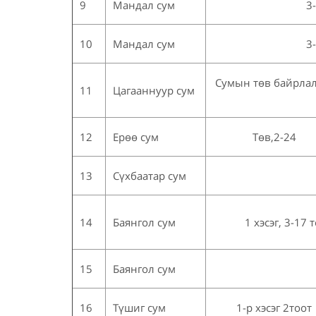
9
Мандал сум
3
10
Мандал сум
3
Сумын төв байрла
11
Цагааннуур сум
12
Ерөө сум
Төв,2-24
13
Сүхбаатар сум
14
Баянгол сум
1 хэсэг, 3-17 
15
Баянгол сум
16
Түшиг сум
1-р хэсэг 2тоот