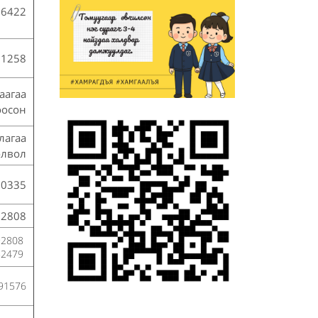
66422
61258
аагаа
оосон
лагаа
олвол
10335
92808
92808
52479
91576