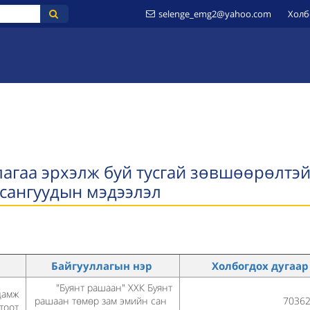
selenge_emg2@yahoo.com
Холб
ҮЙ
МЭДЭЭЛЭЛ
ИЛ ТОД БАЙДАЛ
ШИЛЭН ДАНС
ЗӨВЛӨМЖ
лагаа эрхэлж буй тусгай зөвшөөрөлтэ
сангуудын мэдээлэл
л
Байгууллагын нэр
Холбогдох дугаа
"Буянт рашаан" ХХК Буянт
дамж
рашаан төмөр зам эмийн сан
7036
тоот