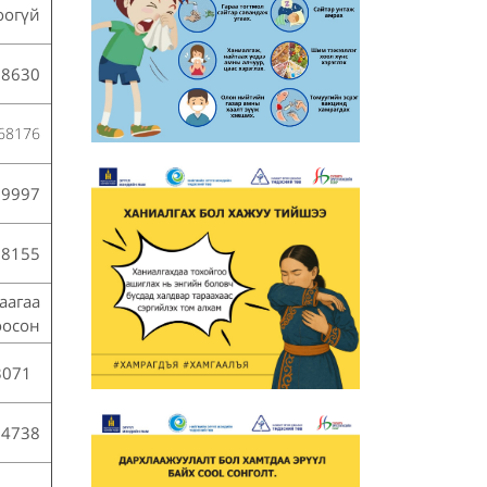
оогүй
68630
68176
89997
98155
аагаа
оосон
13071
34738