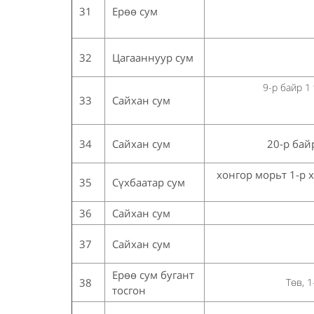
31
Ерөө сум
32
Цагааннуур сум
9-р байр 1
33
Сайхан сум
34
Сайхан сум
20-р бай
хонгор морьт 1-р х
35
Сүхбаатар сум
36
Сайхан сум
37
Сайхан сум
Ерөө сум бугант
38
Төв, 
тосгон