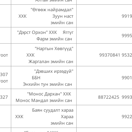
"Өгөөж найрамдал"
ХХК Зуун наст
991
эмийн сан
"Дэрст Орхон" ХХК Яггүг
999
Фарм эмийн сан
"Нартын Хөвгүүд"
тоот
ХХК
99370841 953
Жаргалан эмийн сан
"Дэвших ирээдүй"
 307
ББН
990
тоот
Энхийн тун эмийн сан
"Монос Дархан" ХХК
-327
88722425 9993
Монос Мандал эмийн сан
Баян суудалт хараа
ХХК Хараа
992
эмийн сан