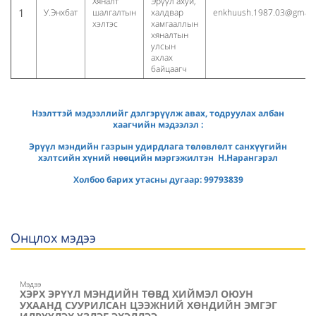
Хяналт
Эрүүл ахуй,
1
У.Энхбат
шалгалтын
халдвар
enkhuush.1987.03@gmail
хэлтэс
хамгааллын
хяналтын
улсын
ахлах
байцаагч
Нээлттэй мэдээллийг дэлгэрүүлж авах, тодруулах албан
хаагчийн мэдээлэл :
Эрүүл мэндийн газрын удирдлага төлөвлөлт санхүүгийн
хэлтсийн хүний нөөцийн мэргэжилтэн Н.Нарангэрэл
Холбоо барих утасны дугаар: 99793839
Онцлох мэдээ
Мэдээ
ХЭРХ ЭРҮҮЛ МЭНДИЙН ТӨВД ХИЙМЭЛ ОЮУН
УХААНД СУУРИЛСАН ЦЭЭЖНИЙ ХӨНДИЙН ЭМГЭГ