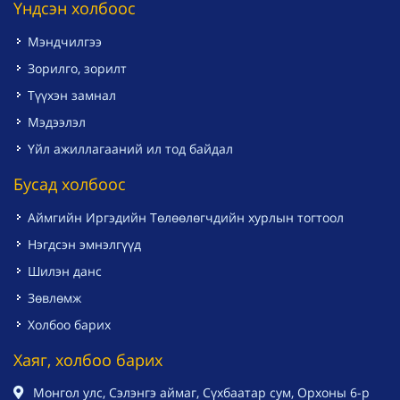
Үндсэн холбоос
Мэндчилгээ
Зорилго, зорилт
Түүхэн замнал
Мэдээлэл
Үйл ажиллагааний ил тод байдал
Бусад холбоос
Аймгийн Иргэдийн Төлөөлөгчдийн хурлын тогтоол
Нэгдсэн эмнэлгүүд
Шилэн данс
Зөвлөмж
Холбоо барих
Хаяг, холбоо барих
Монгол улс, Сэлэнгэ аймаг, Сүхбаатар сум, Орхоны 6-р