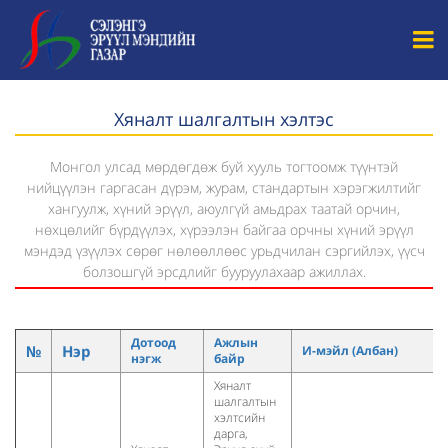
Хяналт шалгалтын хэлтэс
Монгол улсад мөрдөгдөж буй хууль тогтоомж түүнтэй
нийцүүлэн гаргасан дүрэм, журам, стандартын хэрэгжилтийг
хангуулж, хүний эрүүл, аюулгүй амьдрах таатай орчин,
нөхцөлийг бүрдүүлэх, хүрээлэн байгаа орчны хүний эрүүл
мэндэд үзүүлэх сөрөг нөлөөллөөс урьдчилан сэргийлэх, үүсч
болзошгүй эрсдлийг бууруулахаар ажиллах.
Дотоод
Ажлын
№
Нэр
И-мэйл (Албан)
нэгж
байр
Хяналт
шалгалтын
хэлтсийн
дарга,