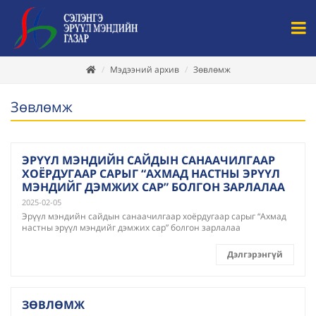
Мэдээний архив
Зөвлөмж
Зөвлөмж
ЭРҮҮЛ МЭНДИЙН САЙДЫН САНААЧИЛГААР
ХОЁРДУГААР САРЫГ “АХМАД НАСТНЫ ЭРҮҮЛ
МЭНДИЙГ ДЭМЖИХ САР” БОЛГОН ЗАРЛАЛАА
2025-02-05
Эрүүл мэндийн сайдын санаачилгаар хоёрдугаар сарыг “Ахмад
настны эрүүл мэндийг дэмжих сар” болгон зарлалаа
Дэлгэрэнгүй
ЗӨВЛӨМЖ