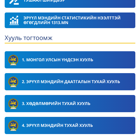
ЭРҮҮЛ МЭНДИЙН СТАТИСТИКИЙН НЭЭЛТТЭЙ
ӨГӨГДЛИЙН 1313.MN
Хууль тогтоомж
1. МОНГОЛ УЛСЫН ҮНДСЭН ХУУЛЬ
2. ЭРҮҮЛ МЭНДИЙН ДААТГАЛЫН ТУХАЙ ХУУЛЬ
3. ХӨДӨЛМӨРИЙН ТУХАЙ ХУУЛЬ
4. ЭРҮҮЛ МЭНДИЙН ТУХАЙ ХУУЛЬ