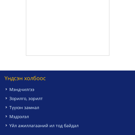
Үндсэн холбоос
Мэндчилгээ
Зорилго, зорилт
Түүхэн замнал
Мэдээлэл
Үйл ажиллагааний ил тод байдал