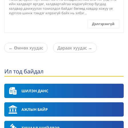
ийн халдварт өртдөг, халдвартайгаа мэдэхгүйгээр бусдад
халдвар дамжуулах тохиолдол байдаг бөгөөд хавдар хожуу үе
хүртлээ шинж тэмдэг илрэхгүй байх нь элбэг...
Дэлгэрэнгүй
←
Өмнөх хуудас
Дараах хуудас
→
Ил тод байдал
ШИЛЭН ДАНС
АЖЛЫН БАЙР
ТУШААЛ ШИЙДВЭР