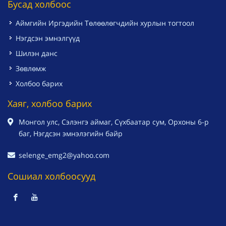
Бусад холбоос
Аймгийн Иргэдийн Төлөөлөгчдийн хурлын тогтоол
Нэгдсэн эмнэлгүүд
Шилэн данс
Зөвлөмж
Холбоо барих
Хаяг, холбоо барих
Монгол улс, Сэлэнгэ аймаг, Сүхбаатар сум, Орхоны 6-р
баг, Нэгдсэн эмнэлэгийн байр
selenge_emg2@yahoo.com
Сошиал холбоосууд