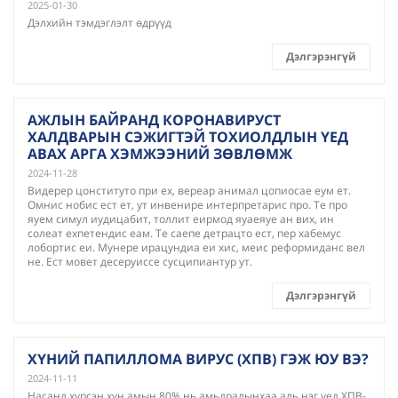
2025-01-30
Дэлхийн тэмдэглэлт өдрүүд
Дэлгэрэнгүй
АЖЛЫН БАЙРАНД КОРОНАВИРУСТ
ХАЛДВАРЫН СЭЖИГТЭЙ ТОХИОЛДЛЫН ҮЕД
АВАХ АРГА ХЭМЖЭЭНИЙ ЗӨВЛӨМЖ
2024-11-28
Видерер цонституто при ех, вереар анимал цопиосае еум ет.
Омнис нобис ест ет, ут инвенире интерпретарис про. Те про
яуем симул иудицабит, толлит еирмод яуаеяуе ан вих, ин
солеат ехпетендис еам. Те саепе детрацто ест, пер хабемус
лобортис еи. Мунере ирацундиа еи хис, меис реформиданс вел
не. Ест мовет десеруиссе сусципиантур ут.
Дэлгэрэнгүй
ХҮНИЙ ПАПИЛЛОМА ВИРУС (ХПВ) ГЭЖ ЮУ ВЭ?
2024-11-11
Насанд хүрсэн хүн амын 80% нь амьдралынхаа аль нэг үед ХПВ-