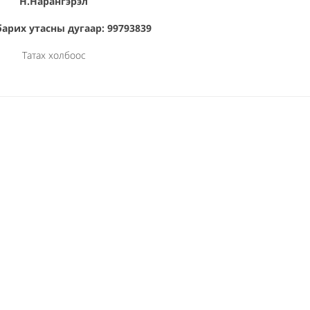
Н.Нарангэрэл
арих утасны дугаар: 99793839
Татах холбоос