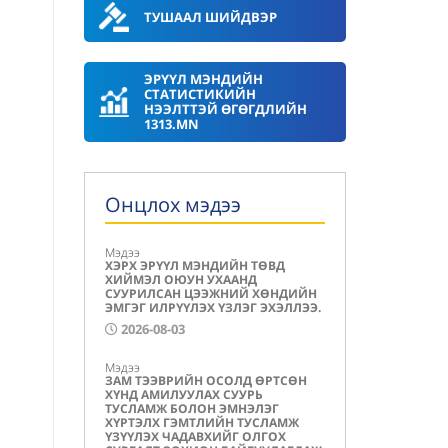
ТУШААЛ ШИЙДВЭР
ЭРҮҮЛ МЭНДИЙН
СТАТИСТИКИЙН
НЭЭЛТТЭЙ ӨГӨГДЛИЙН
1313.MN
Онцлох мэдээ
Мэдээ
ХЭРХ ЭРҮҮЛ МЭНДИЙН ТӨВД
ХИЙМЭЛ ОЮУН УХААНД
СУУРИЛСАН ЦЭЭЖНИЙ ХӨНДИЙН
ЭМГЭГ ИЛРҮҮЛЭХ ҮЗЛЭГ ЭХЭЛЛЭЭ.
2026-08-03
Мэдээ
ЗАМ ТЭЭВРИЙН ОСОЛД ӨРТСӨН
ХҮНД АМИЛУУЛАХ СУУРЬ
ТУСЛАМЖ БОЛОН ЭМНЭЛЭГ
ХҮРТЭЛХ ГЭМТЛИЙН ТУСЛАМЖ
ҮЗҮҮЛЭХ ЧАДАВХИЙГ ОЛГОХ