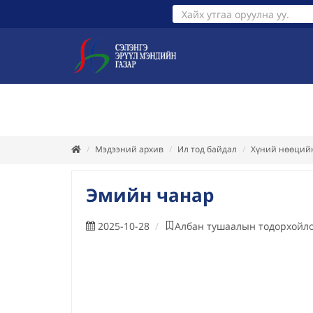
ТАНИЛЦУУЛГА
ХУУЛЬ ЭРХ З
Мэдээний архив
Ил тод байдал
Хүний нөөцийн
Эмийн чанар
2025-10-28
Албан тушаалын тодорхойл