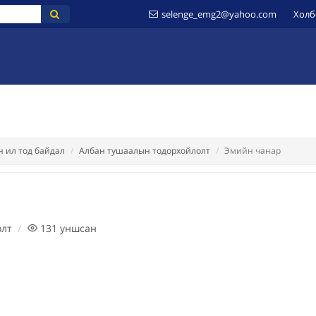
selenge_emg2@yahoo.com
Холб
ҮЙ
МЭДЭЭЛЭЛ
ИЛ ТОД БАЙДАЛ
ШИЛЭН ДАНС
ЗӨВЛӨМЖ
 ил тод байдал
Албан тушаалын тодорхойлолт
Эмийн чанар
олт
131
уншсан