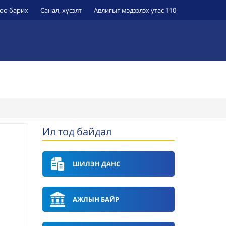
оо барих
Санал, хүсэлт
Авлигыг мэдээлэх утас 110
ЭРҮҮЛ МЭНДИЙН БАЙГУУЛЛАГУУД
УИХ-Н ТОГТООЛ
Ил тод байдал
ШИЛЭН ДАНС
АЖЛЫН БАЙР