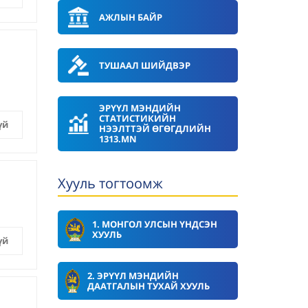
АЖЛЫН БАЙР
ТУШААЛ ШИЙДВЭР
ЭРҮҮЛ МЭНДИЙН
СТАТИСТИКИЙН
үй
НЭЭЛТТЭЙ ӨГӨГДЛИЙН
1313.MN
Хууль тогтоомж
1. МОНГОЛ УЛСЫН ҮНДСЭН
ХУУЛЬ
үй
2. ЭРҮҮЛ МЭНДИЙН
ДААТГАЛЫН ТУХАЙ ХУУЛЬ