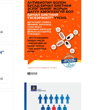
үй
Н"
үй