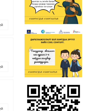
үй
үй
үй