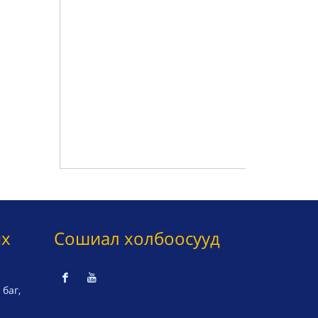
их
Сошиал холбоосууд
баг,