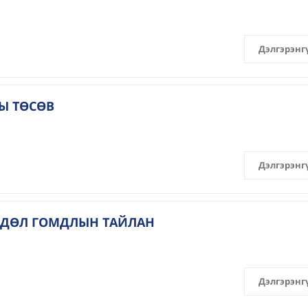
Дэлгэрэнг
Ы ТӨСӨВ
Дэлгэрэнг
РГӨДӨЛ ГОМДЛЫН ТАЙЛАН
Дэлгэрэнг