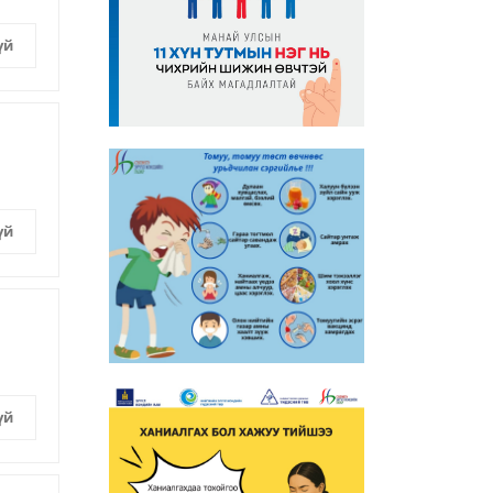
үй
үй
үй