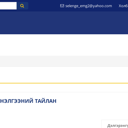
selenge_emg2@yahoo.com
Холб
ҮЙ
МЭДЭЭЛЭЛ
ИЛ ТОД БАЙДАЛ
ШИЛЭН ДАНС
ЗӨВЛӨМЖ
 ҮНЭЛГЭЭНИЙ ТАЙЛАН
Дэлгэрэнг