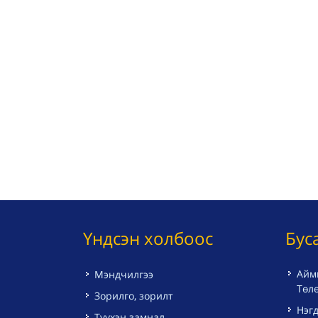
Үндсэн холбоос
Бус
Айм
Мэндчилгээ
Төл
Зорилго, зорилт
Нэгд
Түүхэн замнал