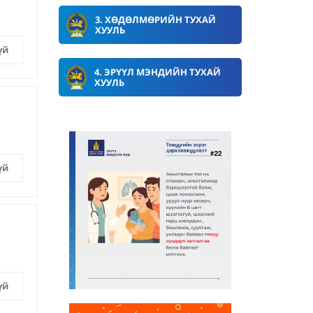
3. ХӨДӨЛМӨРИЙН ТУХАЙ
ХУУЛЬ
үй
4. ЭРҮҮЛ МЭНДИЙН ТУХАЙ
ХУУЛЬ
үй
үй