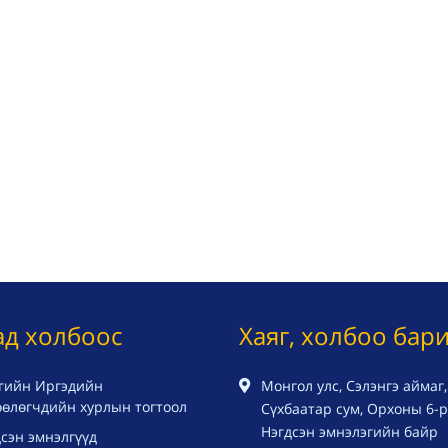
ад холбоос
Хаяг, холбоо бар
гийн Иргэдийн
Монгол улс, Сэлэнгэ аймаг,
өөлөгчдийн хурлын тогтоол
Сүхбаатар сум, Орхоны 6-р 
Нэгдсэн эмнэлэгийн байр
сэн эмнэлгүүд