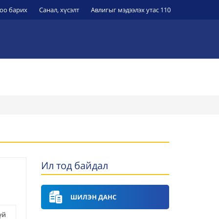
оо барих
Санал, хүсэлт
Авлигыг мэдээлэх утас 110
ЭРҮҮЛ МЭНДИЙН БАЙГУУЛЛАГУУД
УИХ-Н ТОГТООЛ
Ил тод байдал
ШИЛЭН ДАНС
үй