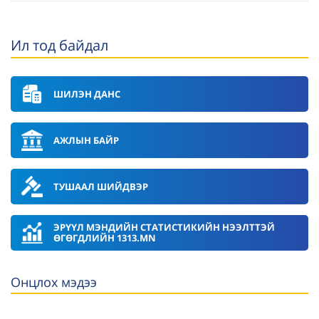
Ил тод байдал
ШИЛЭН ДАНС
АЖЛЫН БАЙР
ТУШААЛ ШИЙДВЭР
ЭРҮҮЛ МЭНДИЙН СТАТИСТИКИЙН НЭЭЛТТЭЙ
ӨГӨГДЛИЙН 1313.MN
Онцлох мэдээ