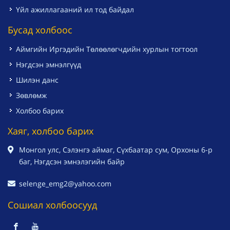
Үйл ажиллагааний ил тод байдал
Бусад холбоос
Аймгийн Иргэдийн Төлөөлөгчдийн хурлын тогтоол
Нэгдсэн эмнэлгүүд
Шилэн данс
Зөвлөмж
Холбоо барих
Хаяг, холбоо барих
Монгол улс, Сэлэнгэ аймаг, Сүхбаатар сум, Орхоны 6-р
баг, Нэгдсэн эмнэлэгийн байр
selenge_emg2@yahoo.com
Сошиал холбоосууд