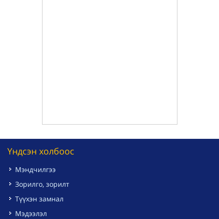
Үндсэн холбоос
Мэндчилгээ
Зорилго, зорилт
Түүхэн замнал
Мэдээлэл