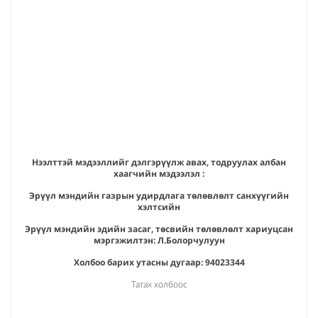
Нээлттэй мэдээллийг дэлгэрүүлж авах, тодруулах албан
хаагчийн мэдээлэл :
Эрүүл мэндийн газрын удирдлага төлөвлөлт санхүүгийн
хэлтсийн
Эрүүл мэндийн эдийн засаг, төсвийн төлөвлөлт хариуцсан
мэргэжилтэн: Л.Болорчулуун
Холбоо барих утасны дугаар: 94023344
Татах холбоос