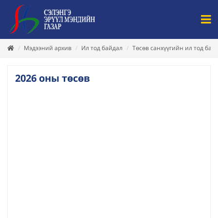
Мэдээний архив
Ил тод байдал
Төсөв санхүүгийн ил тод бай
2026 оны төсөв