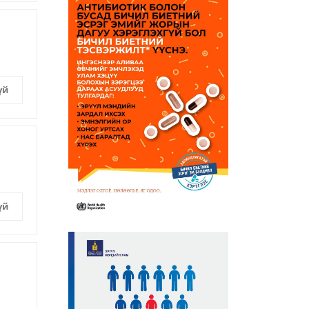
үй
үй