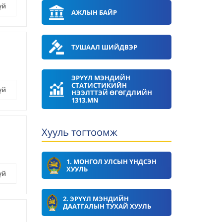
үй
АЖЛЫН БАЙР
ТУШААЛ ШИЙДВЭР
ЭРҮҮЛ МЭНДИЙН
СТАТИСТИКИЙН
үй
НЭЭЛТТЭЙ ӨГӨГДЛИЙН
1313.MN
Хууль тогтоомж
1. МОНГОЛ УЛСЫН ҮНДСЭН
ХУУЛЬ
үй
2. ЭРҮҮЛ МЭНДИЙН
ДААТГАЛЫН ТУХАЙ ХУУЛЬ