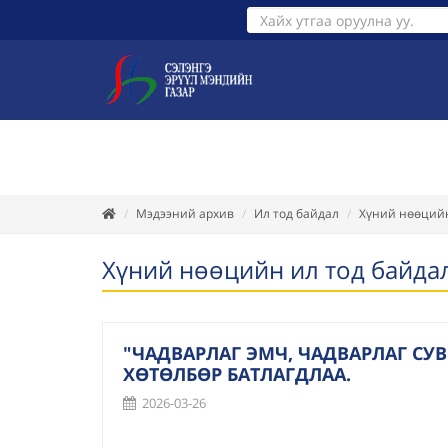
ТАНИЛЦУУЛГА
ХУУЛЬ ЭРХ З
Мэдээний архив
Ил тод байдал
Хүний нөөцийн
Хүний нөөцийн ил тод байда
"ЧАДВАРЛАГ ЭМЧ, ЧАДВАРЛАГ С
ХӨТӨЛБӨР БАТЛАГДЛАА.
2026-03-26