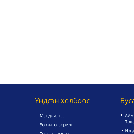
Үндсэн холбоос
Бус
Айм
Мэндчилгээ
Төл
Зорилго, зорилт
Нэгд
Түүхэн замнал