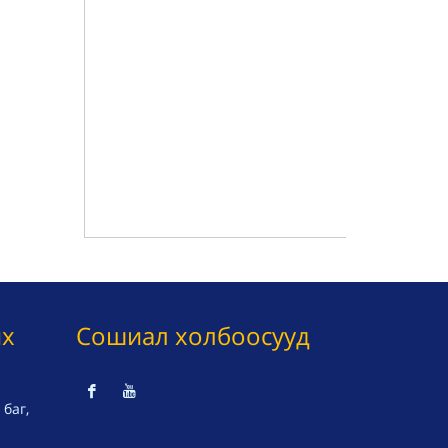
их
Сошиал холбоосууд
баг,