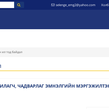
selenge_emg2@yahoo.com
Холб
ҮЙ
МЭДЭЭЛЭЛ
ИЛ ТОД БАЙДАЛ
ШИЛЭН ДАНС
ЗӨВЛӨМЖ
 ил тод байдал
л
УВИЛАГЧ, ЧАДВАРЛАГ ЭМНЭЛГИЙН МЭРГЭЖИЛТЭ