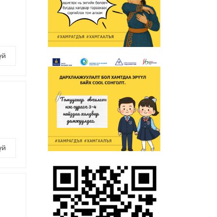
үй
үй