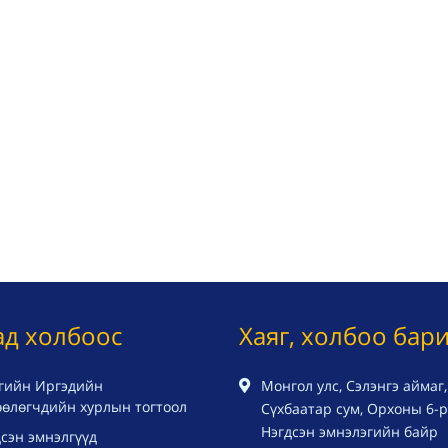
ад холбоос
Хаяг, холбоо бар
гийн Иргэдийн
Монгол улс, Сэлэнгэ аймаг,
өөлөгчдийн хурлын тогтоол
Сүхбаатар сум, Орхоны 6-р 
Нэгдсэн эмнэлэгийн байр
сэн эмнэлгүүд