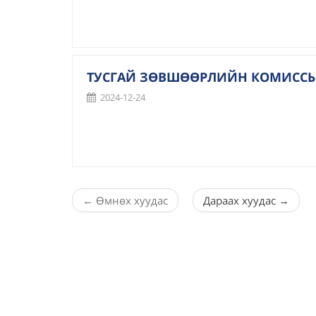
ТУСГАЙ ЗӨВШӨӨРЛИЙН КОМИСС
2024-12-24
←
Өмнөх хуудас
Дараах хуудас
→