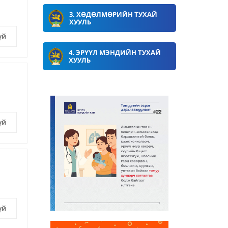
3. ХӨДӨЛМӨРИЙН ТУХАЙ
ХУУЛЬ
үй
4. ЭРҮҮЛ МЭНДИЙН ТУХАЙ
ХУУЛЬ
үй
үй