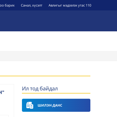
оо барих
Санал, хүсэлт
Авлигыг мэдээлэх утас 110
ЭРҮҮЛ МЭНДИЙН БАЙГУУЛЛАГУУД
УИХ-Н ТОГТООЛ
Ил тод байдал
Н"
ШИЛЭН ДАНС