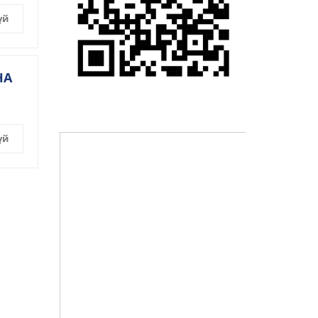
үй
НА
үй