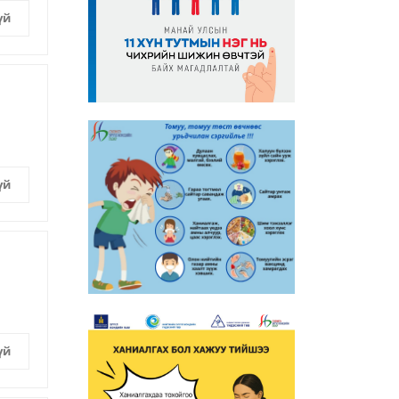
үй
үй
үй