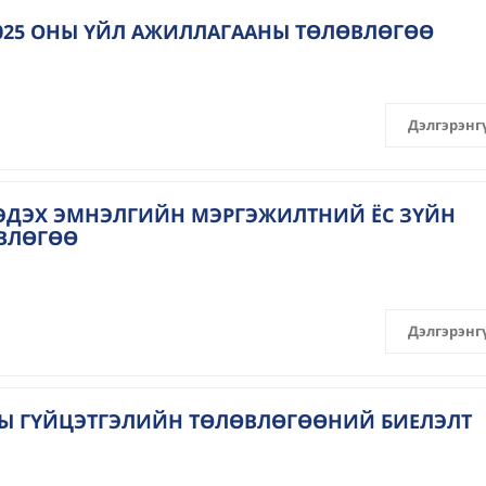
2025 ОНЫ ҮЙЛ АЖИЛЛАГААНЫ ТӨЛӨВЛӨГӨӨ
Дэлгэрэнг
ЭДЭХ ЭМНЭЛГИЙН МЭРГЭЖИЛТНИЙ ЁС ЗҮЙН
ӨВЛӨГӨӨ
Дэлгэрэнг
НЫ ГҮЙЦЭТГЭЛИЙН ТӨЛӨВЛӨГӨӨНИЙ БИЕЛЭЛТ