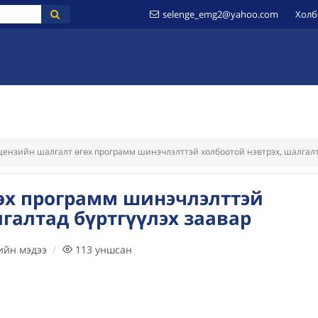
selenge_emg2@yahoo.com
Холб
ҮЙ
МЭДЭЭЛЭЛ
ИЛ ТОД БАЙДАЛ
ШИЛЭН ДАНС
ЗӨВЛӨМЖ
ензийн шалгалт өгөх программ шинэчлэлттэй холбоотой нэвтрэх, шалгалт
өх программ шинэчлэлттэй
галтад бүртгүүлэх заавар
ийн мэдээ
113
уншсан