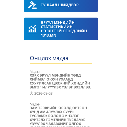
ТУШААЛ ШИЙДВЭР
ЭРҮҮЛ МЭНДИЙН
СТАТИСТИКИЙН
НЭЭЛТТЭЙ ӨГӨГДЛИЙН
1313.MN
Онцлох мэдээ
Мэдээ
ХЭРХ ЭРҮҮЛ МЭНДИЙН ТӨВД
ХИЙМЭЛ ОЮУН УХААНД
СУУРИЛСАН ЦЭЭЖНИЙ ХӨНДИЙН
ЭМГЭГ ИЛРҮҮЛЭХ ҮЗЛЭГ ЭХЭЛЛЭЭ.
2026-08-03
Мэдээ
ЗАМ ТЭЭВРИЙН ОСОЛД ӨРТСӨН
ХҮНД АМИЛУУЛАХ СУУРЬ
ТУСЛАМЖ БОЛОН ЭМНЭЛЭГ
ХҮРТЭЛХ ГЭМТЛИЙН ТУСЛАМЖ
ҮЗҮҮЛЭХ ЧАДАВХИЙГ ОЛГОХ