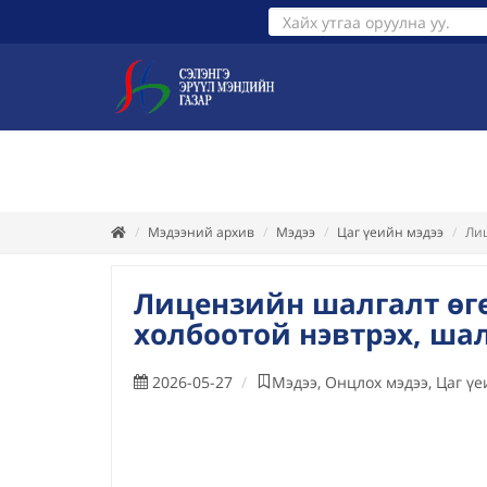
ТАНИЛЦУУЛГА
ХУУЛЬ ЭРХ З
Мэдээний архив
Мэдээ
Цаг үеийн мэдээ
Лиц
Лицензийн шалгалт өг
холбоотой нэвтрэх, шал
2026-05-27
Мэдээ, Онцлох мэдээ, Цаг үе