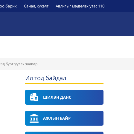
оо барих
Санал, хүсэлт
Авлигыг мэдээлэх утас 110
ЭРҮҮЛ МЭНДИЙН БАЙГУУЛЛАГУУД
УИХ-Н ТОГТООЛ
ад бүртгүүлэх заавар
Ил тод байдал
ШИЛЭН ДАНС
АЖЛЫН БАЙР