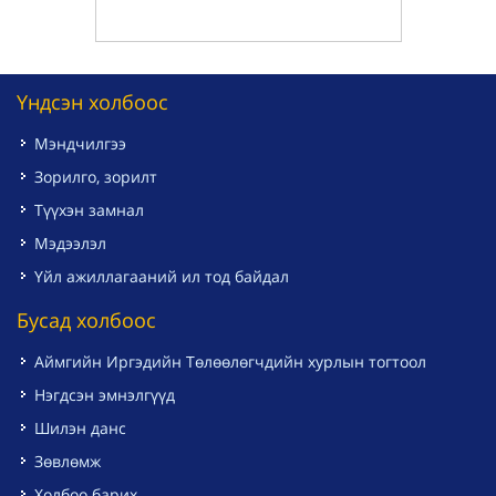
Үндсэн холбоос
Мэндчилгээ
Зорилго, зорилт
Түүхэн замнал
Мэдээлэл
Үйл ажиллагааний ил тод байдал
Бусад холбоос
Аймгийн Иргэдийн Төлөөлөгчдийн хурлын тогтоол
Нэгдсэн эмнэлгүүд
Шилэн данс
Зөвлөмж
Холбоо барих