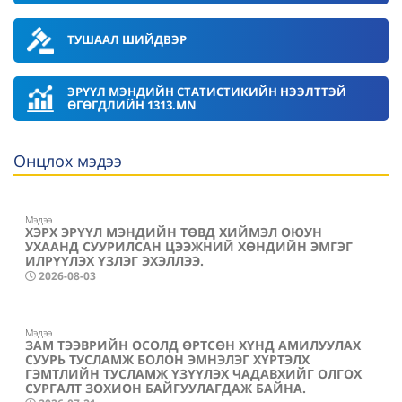
ТУШААЛ ШИЙДВЭР
ЭРҮҮЛ МЭНДИЙН СТАТИСТИКИЙН НЭЭЛТТЭЙ
ӨГӨГДЛИЙН 1313.MN
Онцлох мэдээ
Мэдээ
ХЭРХ ЭРҮҮЛ МЭНДИЙН ТӨВД ХИЙМЭЛ ОЮУН
УХААНД СУУРИЛСАН ЦЭЭЖНИЙ ХӨНДИЙН ЭМГЭГ
ИЛРҮҮЛЭХ ҮЗЛЭГ ЭХЭЛЛЭЭ.
2026-08-03
Мэдээ
ЗАМ ТЭЭВРИЙН ОСОЛД ӨРТСӨН ХҮНД АМИЛУУЛАХ
СУУРЬ ТУСЛАМЖ БОЛОН ЭМНЭЛЭГ ХҮРТЭЛХ
ГЭМТЛИЙН ТУСЛАМЖ ҮЗҮҮЛЭХ ЧАДАВХИЙГ ОЛГОХ
СУРГАЛТ ЗОХИОН БАЙГУУЛАГДАЖ БАЙНА.