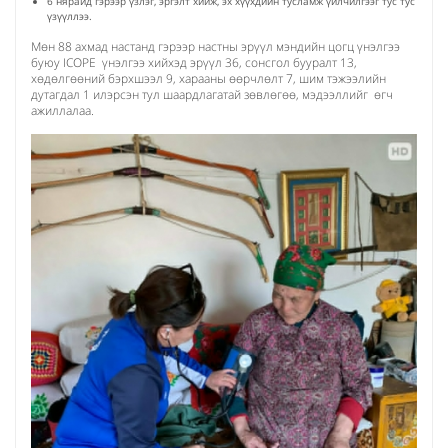
6 нярайд гэрээр үзлэг, эргэлт хийж, эх хүүхдийн тусламж үйлчилгээг тус тус
үзүүллээ.
Мөн 88 ахмад настанд гэрээр настны эрүүл мэндийн цогц үнэлгээ
буюу ICOPE үнэлгээ хийхэд эрүүл 36, сонсгол бууралт 13,
хөдөлгөөний бэрхшээл 9, харааны өөрчлөлт 7, шим тэжээлийн
дутагдал 1 илэрсэн тул шаардлагатай зөвлөгөө, мэдээллийг өгч
ажиллалаа.