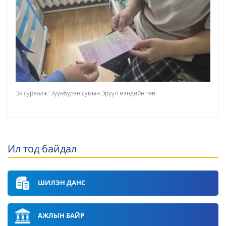
Эх сурвалж: Зүүнбүрэн сумын Эрүүл мэндийн төв
Ил тод байдал
ШИЛЭН ДАНС
АЖЛЫН БАЙР