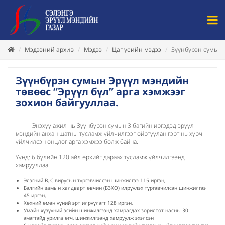
Мэдээний архив
Мэдээ
Цаг үеийн мэдээ
Зүүнбүрэн сумын 
Зүүнбүрэн сумын Эрүүл мэндийн
төвөөс “Эрүүл бүл” арга хэмжээг
зохион байгууллаа.
Энэхүү ажил нь Зүүнбүрэн сумын 3 багийн иргэдэд эрүүл
мэндийн анхан шатны тусламж үйлчилгээг ойртуулан гэрт нь хүрч
үйлчилсэн онцлог арга хэмжээ болж байна.
Үүнд: 6 бүлийн 120 айл өрхийг дараах тусламж үйлчилгээнд
хамрууллаа.
Элэгний В, С вирусын түргэвчилсэн шинжилгээ 115 иргэн,
Бэлгийн замын халдварт өвчин (БЗХӨ) илрүүлэх түргэвчилсэн шинжилгээ
45 иргэн,
Хөхний өмөн үүний эрт илрүүлэгт 128 иргэн,
Умайн хүзүүний эсийн шинжилгээнд хамрагдах зорилтот насны 30
эмэгтэйд урилга өгч, шинжилгээнд хамруулж эхэлсэн