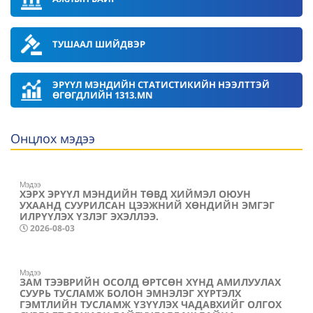
ТУШААЛ ШИЙДВЭР
ЭРҮҮЛ МЭНДИЙН СТАТИСТИКИЙН НЭЭЛТТЭЙ
ӨГӨГДЛИЙН 1313.MN
Онцлох мэдээ
Мэдээ
ХЭРХ ЭРҮҮЛ МЭНДИЙН ТӨВД ХИЙМЭЛ ОЮУН
УХААНД СУУРИЛСАН ЦЭЭЖНИЙ ХӨНДИЙН ЭМГЭГ
ИЛРҮҮЛЭХ ҮЗЛЭГ ЭХЭЛЛЭЭ.
2026-08-03
Мэдээ
ЗАМ ТЭЭВРИЙН ОСОЛД ӨРТСӨН ХҮНД АМИЛУУЛАХ
СУУРЬ ТУСЛАМЖ БОЛОН ЭМНЭЛЭГ ХҮРТЭЛХ
ГЭМТЛИЙН ТУСЛАМЖ ҮЗҮҮЛЭХ ЧАДАВХИЙГ ОЛГОХ