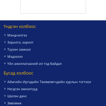
Үндсэн холбоос
Мэндчилгээ
Зорилго, зорилт
Түүхэн замнал
Мэдээлэл
Үйл ажиллагааний ил тод байдал
Бусад холбоос
Аймгийн Иргэдийн Төлөөлөгчдийн хурлын тогтоол
Нэгдсэн эмнэлгүүд
Шилэн данс
Зөвлөмж