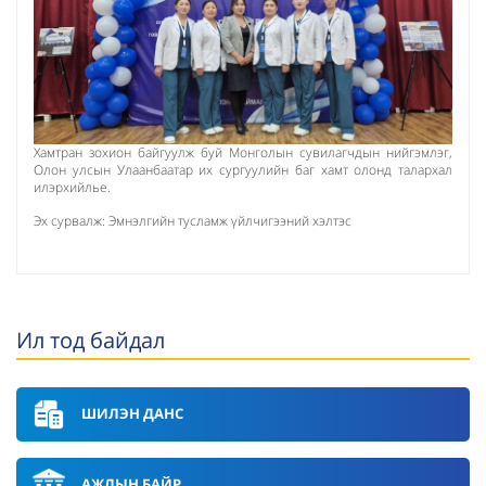
Хамтран зохион байгуулж буй Монголын сувилагчдын нийгэмлэг,
Олон улсын Улаанбаатар их сургуулийн баг хамт олонд талархал
илэрхийлье.
Эх сурвалж: Эмнэлгийн тусламж үйлчигээний хэлтэс
Ил тод байдал
ШИЛЭН ДАНС
АЖЛЫН БАЙР