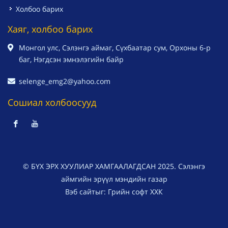
Холбоо барих
Хаяг, холбоо барих
Монгол улс, Сэлэнгэ аймаг, Сүхбаатар сум, Орхоны 6-р
баг, Нэгдсэн эмнэлэгийн байр
selenge_emg2@yahoo.com
Сошиал холбоосууд
© БҮХ ЭРХ ХУУЛИАР ХАМГААЛАГДСАН 2025. Сэлэнгэ
аймгийн эрүүл мэндийн газар
Вэб сайт
ыг:
Грийн софт ХХК
Дуудлагын төв