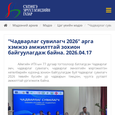
Мэдээний архив
Мэдээ
Цаг үеийн мэдээ
"Чадварлаг сувил
"Чадварлаг сувилагч 2026" арга
хэмжээ амжилттай зохион
байгуулагдаж байна. 2026.04.17
Аймгийн ИТХ-ын 77 дугаар тогтоолоор батлагдсан Чадварлаг
эмч, чадварлаг сувилагч, чадварлаг эмнэлгийн мэргэжилтэн
хөтөлбөрийн хүрээнд зохион байгуулагдаж буй Чадварлаг сувилагч
2026 төвийн бүсийн ур чадварын тэмцээн, чуулга уулзалт
амжилттай үргэлжилж байна.