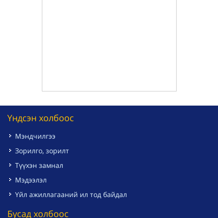
Үндсэн холбоос
Мэндчилгээ
Зорилго, зорилт
Түүхэн замнал
Мэдээлэл
Үйл ажиллагааний ил тод байдал
Бусад холбоос