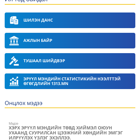
ШИЛЭН ДАНС
АЖЛЫН БАЙР
ТУШААЛ ШИЙДВЭР
ЭРҮҮЛ МЭНДИЙН СТАТИСТИКИЙН НЭЭЛТТЭЙ
ӨГӨГДЛИЙН 1313.MN
Онцлох мэдээ
Мэдээ
ХЭРХ ЭРҮҮЛ МЭНДИЙН ТӨВД ХИЙМЭЛ ОЮУН
УХААНД СУУРИЛСАН ЦЭЭЖНИЙ ХӨНДИЙН ЭМГЭГ
ИЛРҮҮЛЭХ ҮЗЛЭГ ЭХЭЛЛЭЭ.