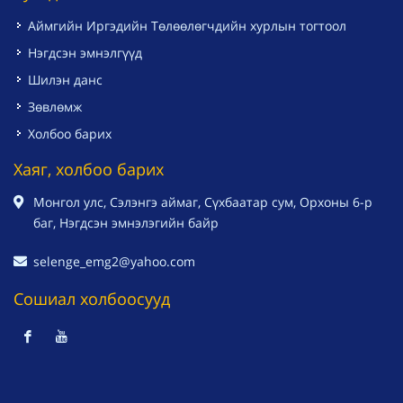
Аймгийн Иргэдийн Төлөөлөгчдийн хурлын тогтоол
Нэгдсэн эмнэлгүүд
Шилэн данс
Зөвлөмж
Холбоо барих
Хаяг, холбоо барих
Монгол улс, Сэлэнгэ аймаг, Сүхбаатар сум, Орхоны 6-р
баг, Нэгдсэн эмнэлэгийн байр
selenge_emg2@yahoo.com
Сошиал холбоосууд