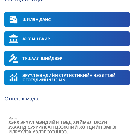
ШИЛЭН ДАНС
АЖЛЫН БАЙР
ТУШААЛ ШИЙДВЭР
ЭРҮҮЛ МЭНДИЙН СТАТИСТИКИЙН НЭЭЛТТЭЙ
ӨГӨГДЛИЙН 1313.MN
Онцлох мэдээ
Мэдээ
ХЭРХ ЭРҮҮЛ МЭНДИЙН ТӨВД ХИЙМЭЛ ОЮУН
УХААНД СУУРИЛСАН ЦЭЭЖНИЙ ХӨНДИЙН ЭМГЭГ
ИЛРҮҮЛЭХ ҮЗЛЭГ ЭХЭЛЛЭЭ.