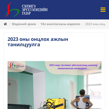
Мэдээний архив
Үйл ажиллагааны мэдээлэл
2023 оны онцло
2023 оны онцлох ажлын
танилцуулга