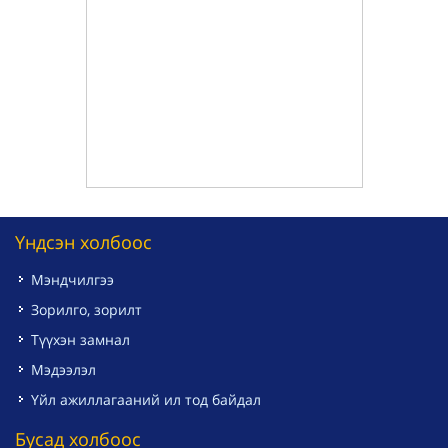
Үндсэн холбоос
Мэндчилгээ
Зорилго, зорилт
Түүхэн замнал
Мэдээлэл
Үйл ажиллагааний ил тод байдал
Бусад холбоос