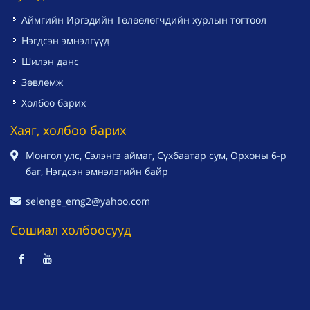
Аймгийн Иргэдийн Төлөөлөгчдийн хурлын тогтоол
Нэгдсэн эмнэлгүүд
Шилэн данс
Зөвлөмж
Холбоо барих
Хаяг, холбоо барих
Монгол улс, Сэлэнгэ аймаг, Сүхбаатар сум, Орхоны 6-р
баг, Нэгдсэн эмнэлэгийн байр
selenge_emg2@yahoo.com
Сошиал холбоосууд