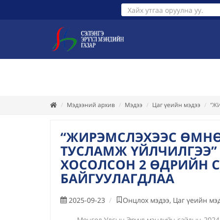
ТАНИЛЦУУЛГА
ХУУЛЬ ЭРХ З
Мэдээний архив
Мэдээ
Цаг үеийн мэдээ
“Ж
“ЖИРЭМСЛЭХЭЭС ӨМНӨ
ТУСЛАМЖ ҮЙЛЧИЛГЭЭ” 
ХОСОЛСОН 2 ӨДРИЙН 
БАЙГУУЛАГДЛАА
2025-09-23
Онцлох мэдээ, Цаг үеийн мэ
Монгол Улсын Эрүүл мэндийн сайдын 2024 оны 