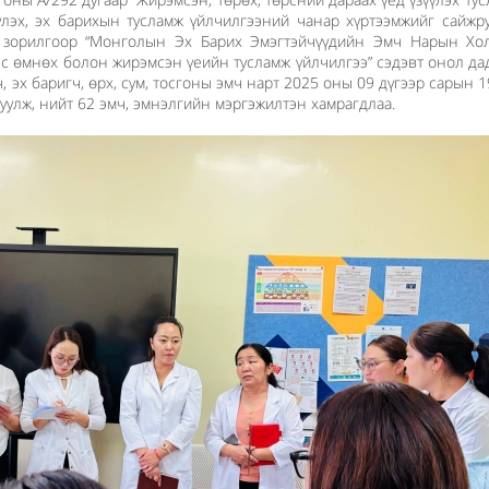
лэх, эх барихын тусламж үйлчилгээний чанар хүртээмжийг сайжру
х зорилгоор “Монголын Эх Барих Эмэгтэйчүүдийн Эмч Нарын Хо
эс өмнөх болон жирэмсэн үеийн тусламж үйлчилгээ” сэдэвт онол да
, эх баригч, өрх, сум, тосгоны эмч нарт 2025 оны 09 дүгээр сарын 1
уулж, нийт 62 эмч, эмнэлгийн мэргэжилтэн хамрагдлаа.