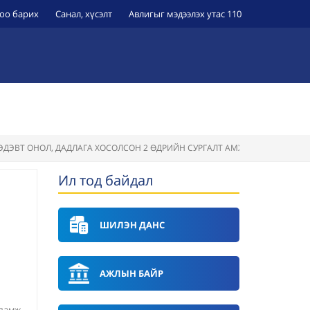
оо барих
Санал, хүсэлт
Авлигыг мэдээлэх утас 110
ЭРҮҮЛ МЭНДИЙН БАЙГУУЛЛАГУУД
УИХ-Н ТОГТООЛ
ДЭВТ ОНОЛ, ДАДЛАГА ХОСОЛСОН 2 ӨДРИЙН СУРГАЛТ АМЖИЛТТАЙ ЗОХИО
Ил тод байдал
ШИЛЭН ДАНС
АЖЛЫН БАЙР
ламж,