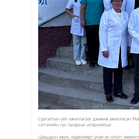
Сургалтын үйл ажиллагааг дэмжиж ажилласан Ман
сэтгэлийн гүн талархал илэрхийлье.
Цаашдын ажил, хөдөлмөрт улам их ололт амжилты