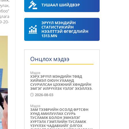
ТУШААЛ ШИЙДВЭР
улах,
лбоо"
длага
9-20-
ЭРҮҮЛ МЭНДИЙН
СТАТИСТИКИЙН
НЭЭЛТТЭЙ ӨГӨГДЛИЙН
1313.MN
Онцлох мэдээ
Мэдээ
ХЭРХ ЭРҮҮЛ МЭНДИЙН ТӨВД
ХИЙМЭЛ ОЮУН УХААНД
СУУРИЛСАН ЦЭЭЖНИЙ ХӨНДИЙН
ЭМГЭГ ИЛРҮҮЛЭХ ҮЗЛЭГ ЭХЭЛЛЭЭ.
2026-08-03
Мэдээ
ЗАМ ТЭЭВРИЙН ОСОЛД ӨРТСӨН
ХҮНД АМИЛУУЛАХ СУУРЬ
ТУСЛАМЖ БОЛОН ЭМНЭЛЭГ
ХҮРТЭЛХ ГЭМТЛИЙН ТУСЛАМЖ
ҮЗҮҮЛЭХ ЧАДАВХИЙГ ОЛГОХ