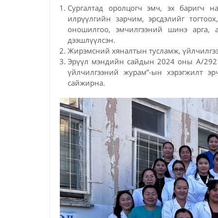
Сургалтад оролцогч эмч, эх баригч 
илрүүлгийн зарчим, эрсдэлийг тогтоо
оношилгоо, эмчилгээний шинэ арга, а
дээшлүүлсэн.
Жирэмсний хяналтын тусламж, үйлчилгээг 
Эрүүл мэндийн сайдын 2024 оны А/292 д
үйлчилгээний журам”-ын хэрэгжилт э
сайжирна.