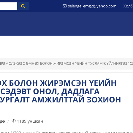
selenge_emg2@yahoo.com
Холб
ҮЙ
МЭДЭЭЛЭЛ
ИЛ ТОД БАЙДАЛ
ШИЛЭН ДАНС
ЗӨВЛӨМЖ
ИРЭМСЛЭХЭЭС ӨМНӨХ БОЛОН ЖИРЭМСЭН ҮЕИЙН ТУСЛАМЖ ҮЙЛЧИЛГЭЭ” СЭ
Х БОЛОН ЖИРЭМСЭН ҮЕИЙН
СЭДЭВТ ОНОЛ, ДАДЛАГА
СУРГАЛТ АМЖИЛТТАЙ ЗОХИОН
дээ
1189
уншсан
А/292 дугаар “Жирэмсэн, төрөх, төрсний дараах үед үзүүлэх тус