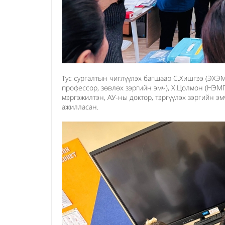
Тус сургалтын чиглүүлэх багшаар С.Хишгээ (ЭХЭ
профессор, зөвлөх зэргийн эмч), Х.Цолмон (НЭМГ
мэргэжилтэн, АУ-ны доктор, тэргүүлэх зэргийн эм
ажилласан.