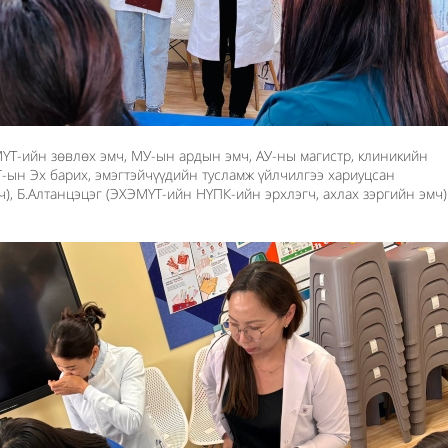
МҮТ-ийн зөвлөх эмч, МУ-ын ардын эмч, АУ-ны магистр, клиникийн
-ын Эх барих, эмэгтэйчүүдийн тусламж үйлчилгээ хариуцсан
ч), Б.Алтанцэцэг (ЭХЭМҮТ-ийн НҮПК-ийн эрхлэгч, ахлах зэргийн эмч)