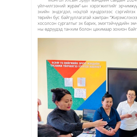
үйлчилгээний журам”-ын хэрэгжилтийг эрчимжүү
эхийн эндэгдэл, ноцтой хүндрэлээс сэргийлэ
төрийн бус байгууллагатай хамтран “Жирэмслэхэ
хосолсон сургалтыг эх барих, эмэгтэйчүүдийн эмч
ны өдрүүдэд танхим болон цахимаар зохион байг