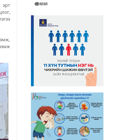
 эрт
лог,
эгээ
амж,
ээмж