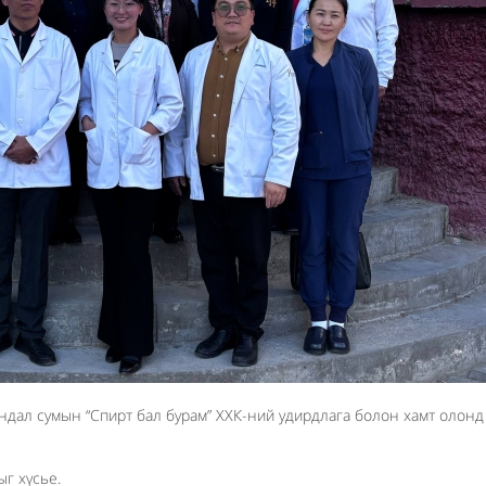
дал сумын “Спирт бал бурам” ХХК-ний удирдлага болон хамт олонд
г хүсье.