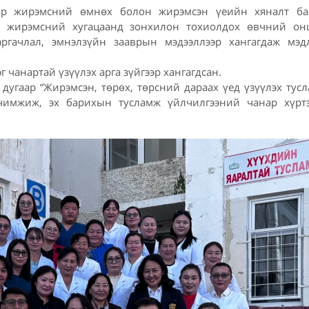
нар жирэмсний өмнөх болон жирэмсэн үеийн хяналт ба
х, жирэмсний хугацаанд зонхилон тохиолдох өвчний онц
ргачлал, эмнэлзүйн зааврын мэдээллээр хангагдаж мэдл
чанартай үзүүлэх арга зүйгээр хангагдсан.
угаар “Жирэмсэн, төрөх, төрсний дараах үед үзүүлэх тусл
рчимжиж, эх барихын тусламж үйлчилгээний чанар хүрт