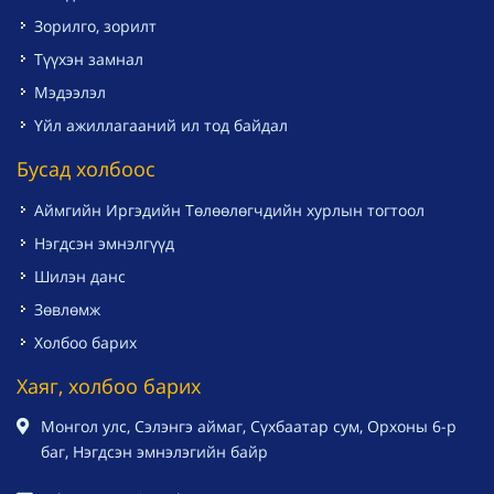
Зорилго, зорилт
Түүхэн замнал
Мэдээлэл
Үйл ажиллагааний ил тод байдал
Бусад холбоос
Аймгийн Иргэдийн Төлөөлөгчдийн хурлын тогтоол
Нэгдсэн эмнэлгүүд
Шилэн данс
Зөвлөмж
Холбоо барих
Хаяг, холбоо барих
Монгол улс, Сэлэнгэ аймаг, Сүхбаатар сум, Орхоны 6-р
баг, Нэгдсэн эмнэлэгийн байр