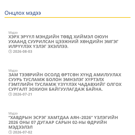
Онцлох мэдээ
Мэдээ
ХЭРХ ЭРҮҮЛ МЭНДИЙН ТӨВД ХИЙМЭЛ ОЮУН
УХААНД СУУРИЛСАН ЦЭЭЖНИЙ ХӨНДИЙН ЭМГЭГ
ИЛРҮҮЛЭХ ҮЗЛЭГ ЭХЭЛЛЭЭ.
2026-08-03
Мэдээ
ЗАМ ТЭЭВРИЙН ОСОЛД ӨРТСӨН ХҮНД АМИЛУУЛАХ
СУУРЬ ТУСЛАМЖ БОЛОН ЭМНЭЛЭГ ХҮРТЭЛХ
ГЭМТЛИЙН ТУСЛАМЖ ҮЗҮҮЛЭХ ЧАДАВХИЙГ ОЛГОХ
СУРГАЛТ ЗОХИОН БАЙГУУЛАГДАЖ БАЙНА.
2026-07-21
Мэдээ
“ХАВДРЫН ЭСРЭГ ХАМТДАА АЯН–2026” ҮЗЛЭГИЙН
2026 ОНЫ 07 ДУГААР САРЫН 02-НЫ ӨДРИЙН
МЭДЭЭЛЭЛ
2026-07-02