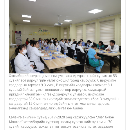
Хөтөлбөрийн хүрээнд монгол улс насанд хүрсэн нийт хүн амын 53
хувийг эрт илрүүлгийн үзлэг оношилгоонд хамруулж, С вирусийн
халдварын тархалт 9.3 хувь, В вирусийн халдварын тархалт 8.1
хувьтай байгааг үзлэг оношилгоогоор илрүүлж, халдвартай
иргэдийг хяналт эмчилгээнд хамруулж улмаар С вирусийн
халдвартай 58.0 мянган иргэдийг эмчилж эдгээсэн бол В вирусийн
халдвартай 12.0 мянган иргэд байнгын тогтмол хяналтад орж,
эмчилгээнд хамрагдаад явж байгаа юм байна.
Сэлэнгэ аймгийн хувьд 2017-2020 онд хэрэгжүүлсэн “Элэг бүтэн
Монгол” хөтөлбөрийн хүрээнд насанд хүрсэн нийт хүн амын 70
хувийг хамруулж тархалтыг тогтоосон гэсэн статистик мэдээлэл