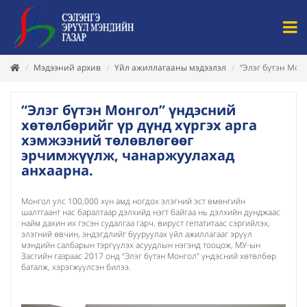
Мэдээний архив
Үйл ажиллагааны мэдээлэл
“Элэг бүтэн Мон
“Элэг бүтэн Монгол” үндэсний
хөтөлбөрийг үр дүнд хүргэх арга
хэмжээний төлөвлөгөөг
эрчимжүүлж, чанаржуулахад
анхаарна.
Монгол улс 100,000 хүн амд ногдох элэгний эст өмөнгийн
шалтгаант нас баралтаар дэлхийд нэгт байгаа нь дэлхийн дунджаас
найм дахин их гэсэн судалгаа гарч, вируст гепатитаас сэргийлэх,
элэгний өвчин, эндэгдлийг бууруулах үйл ажиллагааг эрүүл
мэндийн салбарын тэргүүлэх асуудлын нэгэнд тооцож, МУ-ын
Засгийн газраас 2017 онд “Элэг бүтэн Монгол” үндэсний хөтөлбөр
баталж, хэрэгжүүлсэн билээ.