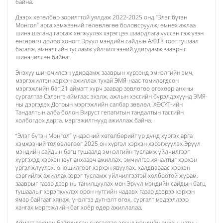
байна.
Дээрх хөтөлбөр зорилттой уялдаж 2022-2025 онд “Элэг бүтэн
Монгол” арга хэмжээний төлөвлөгөө боловсруулж, өмнөх ажлаа
шинэ шатанд гаргаж хөгжүүлэх хэрэгцээ шаардлага үүссэн гэж үзэн
өнгөрөгч долоо хоногт Эрүүл мэндийн сайдын А/018 тоот тушаал
баталж, эмнэлгийн тусламж үйлчилгээний удирдамж зааврыг
шинэчилсэн байна.
Энэхүү шинэчилсэн удирдамж зааврын хүрээнд эмнэлгийн эмч,
мэргэжилтэн хэрхэн ажиллах тухай ЭМЯ-наас томилогдсон
мэргэжлийн баг 21 аймагт хүрч заавар зөвлөгөө өгөхөөр анхны
сургалтаа Сэлэнгэ аймгаас эхэлж, ажлын хэсгийн бүрэлдэхүүнд ЭМЯ-
ны дэргэдэх Дотрын мэргэжлийн салбар зөвлөл, ХӨСҮТ-ийн
Тандалтын алба болон Вируст гепатитын тандалтын тасгийн
холбогдох дарга, мэргэжилтнүүд ажиллаж байна.
“Элэг бүтэн Монгол” үндэсний хөтөлбөрийг үр дүнд хүргэх арга
хэмжээний төлөвлөгөөг 2025 он хүртэл хэрхэн хэрэгжүүлэх Эрүүл
мэндийн сайдын багц тушаалд эмнэлгийн тусламж үйлчилгээг
хүргэхэд хэрхэн юуг анхаарч ажиллах, эмчилгээ хяналтыг хэрхэн
үргэлжлүүлэх, оношилгоог хэрхэн явуулах, халдвараас хэрхэн
сэргийлж ажиллах зэрэг тусламж үйлчилгээтэй холбоотой журам,
зааврыг газар дээр нь танилцуулах мөн Эрүүл мэндийн сайдын багц
тушаалыг хэрэгжүүлэх орон нутгийн чадавх газар дээрээ хэрхэн
ямар байгааг хянаж, үнэлгээ дүгнэлт өгөх, сургалт мэдээллээр
хангах мэргэжлийн баг хоёр өдөр ажиллалаа.
Аймагт зохион байгуулсан сургалтад эрүүл мэндийн анхан шатны