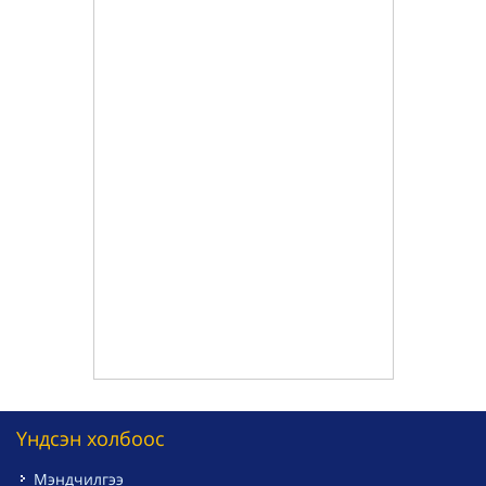
Үндсэн холбоос
Мэндчилгээ